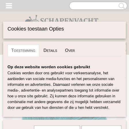
Cookies toestaan Opties
Inloggen
Registreren
UW WINKELWAGEN
Toestemming
Details
Over
Geen producten
(0)
Home
>
Garen
>
Merken
>
BC Garn
>
Alba Gots
>
Alba
Op deze website worden cookies gebruikt
GOTS - Donker turquoise
Cookies worden door ons gebruikt voor verkeersanalyse, het
aanbieden van sociale media-functies en het personaliseren van
informatie en advertenties. Daarnaast verlenen we onze sociale
media-, advertentie- en analysepartners toegang tot informatie over
hoe u onze site gebruikt. Zij kunnen deze informatie gebruiken in
combinatie met andere gegevens die zij mogelijk hebben verzameld
door uw gebruik van hun diensten of die u hen hebt verstrekt.