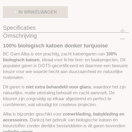
IN WINKELWAGEN
Specificaties
Omschrijving
Productcode
SKUBCALKA25
100% biologisch katoen donker turquoise
BC Garn Alba is een prachtig, zacht katoengaren van
100%
biologisch katoen
, ideaal voor lichte brei- en haakprojecten. Dit
populaire garen is GOTS-gecertificeerd en daarmee een bewuste
keuze voor wie waarde hecht aan duurzaamheid en natuurlijke
materialen.
Dit garen is
niet extra behandeld voor glans
, waardoor het zijn
natuurlijke, matte uitstraling behoudt en zacht aanvoelt. De
kleuren zijn zorgvuldig op elkaar afgestemd en perfect te
combineren, wat uitnodigt tot creatieve projecten.
Alba is bijzonder geschikt voor
zomerkleding, babykleding en
accessoires
. Dankzij het gebruik van biologische katoen én
kleurstoffen zonder dierlijke bestanddelen is dit garen bovendien
volledig vegan
.