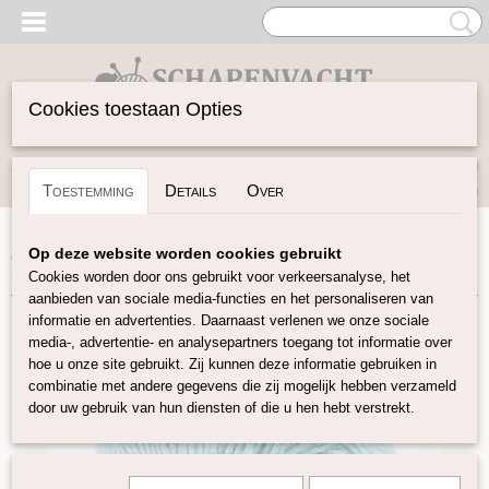
Cookies toestaan Opties
Inloggen
Registreren
UW WINKELWAGEN
Toestemming
Details
Over
Geen producten
(0)
Home
>
Garen
>
Merken
>
BC Garn
>
Alba Gots
>
Alba
Op deze website worden cookies gebruikt
GOTS - IJsblauw
Cookies worden door ons gebruikt voor verkeersanalyse, het
aanbieden van sociale media-functies en het personaliseren van
informatie en advertenties. Daarnaast verlenen we onze sociale
media-, advertentie- en analysepartners toegang tot informatie over
hoe u onze site gebruikt. Zij kunnen deze informatie gebruiken in
combinatie met andere gegevens die zij mogelijk hebben verzameld
door uw gebruik van hun diensten of die u hen hebt verstrekt.