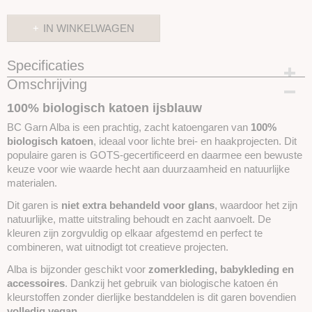
IN WINKELWAGEN
Specificaties
Omschrijving
Productcode
SKUBCALKA26
100% biologisch katoen ijsblauw
BC Garn Alba is een prachtig, zacht katoengaren van
100%
biologisch katoen
, ideaal voor lichte brei- en haakprojecten. Dit
populaire garen is GOTS-gecertificeerd en daarmee een bewuste
keuze voor wie waarde hecht aan duurzaamheid en natuurlijke
materialen.
Dit garen is
niet extra behandeld voor glans
, waardoor het zijn
natuurlijke, matte uitstraling behoudt en zacht aanvoelt. De
kleuren zijn zorgvuldig op elkaar afgestemd en perfect te
combineren, wat uitnodigt tot creatieve projecten.
Alba is bijzonder geschikt voor
zomerkleding, babykleding en
accessoires
. Dankzij het gebruik van biologische katoen én
kleurstoffen zonder dierlijke bestanddelen is dit garen bovendien
volledig vegan
.