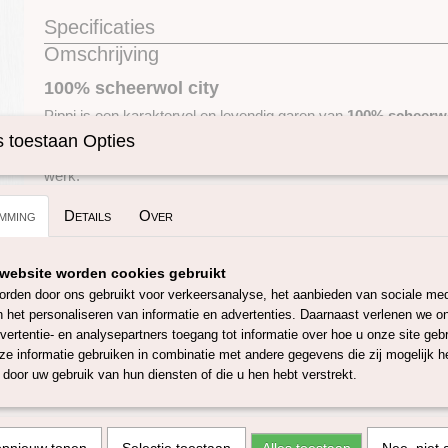
Specificaties
Omschrijving
Productcode
SKUIPIP04
100% scheerwol city
Pippi is een karaktervol en levendig garen van
100% scheerw
klassieke Shetland-stijl. Dit 3-draads garen heeft een licht onr
 toestaan Opties
wat zorgt voor een natuurlijke uitstraling en een prachtige, auth
werk.
De drie draden zijn gelijkmatig getwijnd, waardoor het garen 
mming
Details
Over
glijdt en prettig werkt bij zowel breien als haken. Het resultaat
en veelzijdig garen
met een zachte, warme uitstraling en een 
beleving.
website worden cookies gebruikt
rden door ons gebruikt voor verkeersanalyse, het aanbieden van sociale med
Wat Pippi echt bijzonder maakt, is het kleurverloop. Door het
n het personaliseren van informatie en advertenties. Daarnaast verlenen we o
en gemêleerde tinten ontstaan
speelse en unieke kleureffec
vertentie- en analysepartners toegang tot informatie over hoe u onze site gebru
volledig laten zien tijdens het verwerken. Elk project krijgt daa
e informatie gebruiken in combinatie met andere gegevens die zij mogelijk 
levendig karakter.
door uw gebruik van hun diensten of die u hen hebt verstrekt.
Dit garen is perfect voor:
Kleding (truien, vesten, sokken)