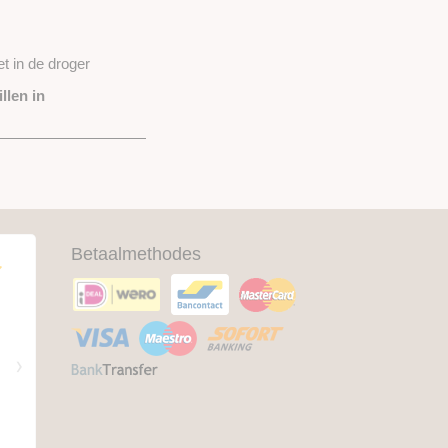
t in de droger
llen in
Betaalmethodes