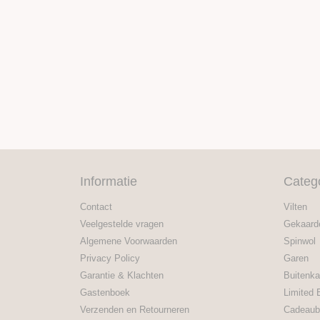
Informatie
Categ
Contact
Vilten
Veelgestelde vragen
Gekaard
Algemene Voorwaarden
Spinwol
Privacy Policy
Garen
Garantie & Klachten
Buitenka
Gastenboek
Limited 
Verzenden en Retourneren
Cadeaub