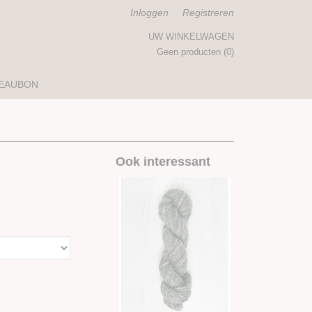
Inloggen
Registreren
UW WINKELWAGEN
Geen producten
(0)
EAUBON
Ook interessant