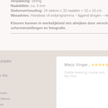
Verpakking:
streng
Naalddikte:
ca. 3 mm
Stekenverhouding:
24 steken x 33 naalden = 10 x 10 cm
Wasadvies:
Handwas of wolprogramma – liggend drogen – nie
Kleuren kunnen in werkelijkheid iets afwijken door verschi
scherminstellingen en fotografie.
orieën
e Wol
nsjes
Editions
on