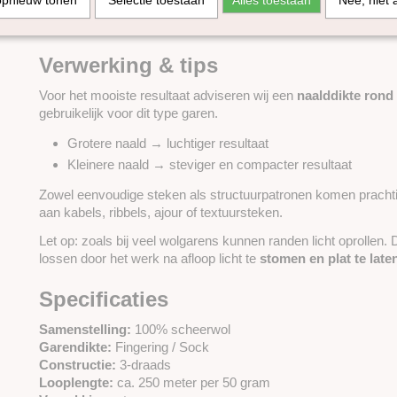
opnieuw tonen
Selectie toestaan
Alles toestaan
Nee, niet 
Accessoires (sjaals, mutsen)
Interieur (dekens, kussens)
Verwerking & tips
Voor het mooiste resultaat adviseren wij een
naalddikte ron
gebruikelijk voor dit type garen.
Grotere naald → luchtiger resultaat
Kleinere naald → steviger en compacter resultaat
Zowel eenvoudige steken als structuurpatronen komen prachti
aan kabels, ribbels, ajour of textuursteken.
Let op: zoals bij veel wolgarens kunnen randen licht oprollen. 
lossen door het werk na afloop licht te
stomen en plat te lat
Specificaties
Samenstelling:
100% scheerwol
Garendikte:
Fingering / Sock
Constructie:
3-draads
Looplengte:
ca. 250 meter per 50 gram