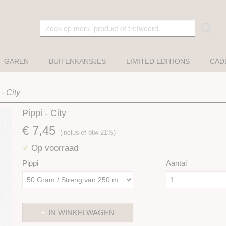
GAREN
BUITENKANSJES
LIMITED EDITIONS
CAD
 - City
Pippi - City
€ 7,45
(inclusief btw 21%)
Op voorraad
✓
Pippi
Aantal
IN WINKELWAGEN