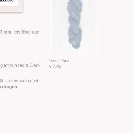
akkoord
d 3 mm
, iets fijner dan
Pippi - Sea
g tot hun recht. Denk
€ 7,45
Dit is eenvoudig op te
en drogen
.