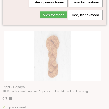
Later opnieuw tonen
Selectie toestaan
Kremke Soul Wool
Amano
Sorteer op:
Alles toestaan
Nee, niet akkoord
Fonty
Erika Knight
Cowgirlblues
Knomad
DHG
Pippi
Rain or Shine
Fluffy
WoW
Pro Lana
Accessoires
Boeken en Patronen
Pippi - Papaya
100% scheerwol papaya Pippi is een karaktervol en levendig…
€ 7,45
✓
Op voorraad