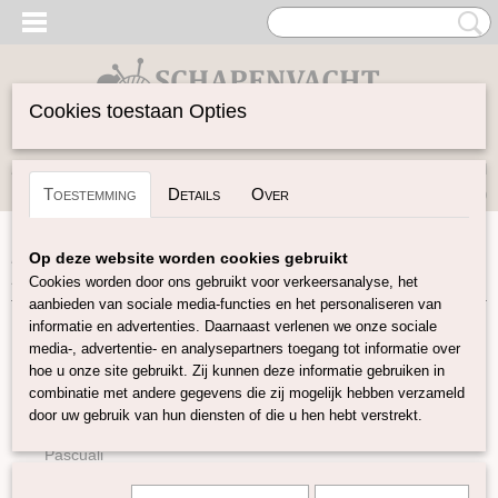
Cookies toestaan Opties
Inloggen
Registreren
UW WINKELWAGEN
Toestemming
Details
Over
Geen producten
(0)
Home
>
Garen
>
Merken
>
DHG
>
Pippi: 100% scheerwol
Op deze website worden cookies gebruikt
12 Kleuren
Cookies worden door ons gebruikt voor verkeersanalyse, het
aanbieden van sociale media-functies en het personaliseren van
informatie en advertenties. Daarnaast verlenen we onze sociale
Garen
media-, advertentie- en analysepartners toegang tot informatie over
hoe u onze site gebruikt. Zij kunnen deze informatie gebruiken in
combinatie met andere gegevens die zij mogelijk hebben verzameld
Soort Garen
door uw gebruik van hun diensten of die u hen hebt verstrekt.
Merken
Pascuali
BC Garn