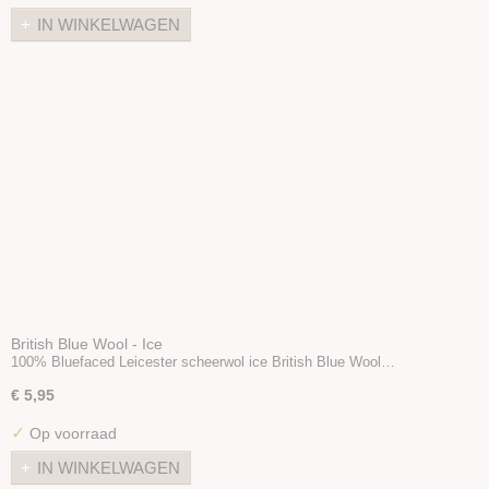
Linnen
IN WINKELWAGEN
Bamboe
Katoen
Seacell
Ramie
Naturel garen
Merken
Accessoires
Boeken en Patronen
British Blue Wool - Ice
100% Bluefaced Leicester scheerwol ice British Blue Wool…
€ 5,95
✓
Op voorraad
IN WINKELWAGEN