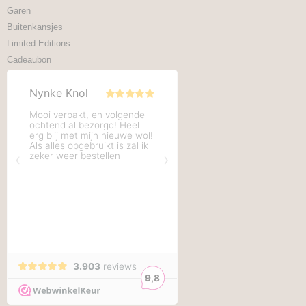
Garen
Buitenkansjes
Limited Editions
Cadeaubon