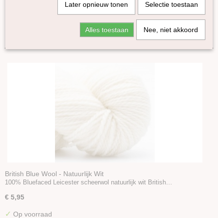
Later opnieuw tonen
Selectie toestaan
Merino kantgaren
Yasmin Mini's
Sorteer op:
Alles toestaan
Nee, niet akkoord
Bio Balance
Loch Lomond
British Blue Wool
Pippi
Rain or Shine
Super Tweed
Italy Wool
Baby Merino Soft
Naturel Aran garen van Britse wolrassen
Alpaca
Mohair
Kameel
British Blue Wool - Natuurlijk Wit
100% Bluefaced Leicester scheerwol natuurlijk wit British…
Lama
Yak
€ 5,95
Zijde
✓
Op voorraad