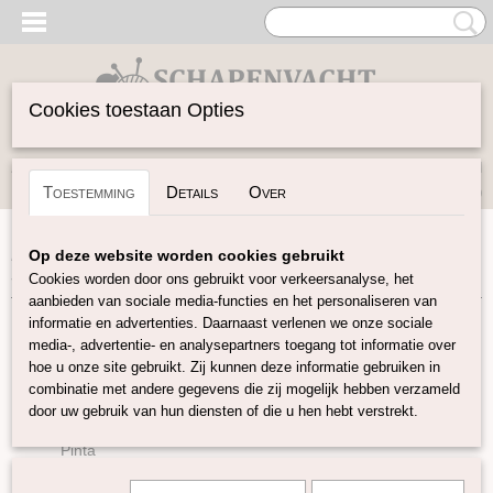
Cookies toestaan Opties
Inloggen
Registreren
UW WINKELWAGEN
Toestemming
Details
Over
Geen producten
(0)
Home
>
Garen
>
Soort Garen
>
Wol
>
British Blue Wool:
Op deze website worden cookies gebruikt
Scheerwol 14 Kleuren
Cookies worden door ons gebruikt voor verkeersanalyse, het
aanbieden van sociale media-functies en het personaliseren van
informatie en advertenties. Daarnaast verlenen we onze sociale
Garen
media-, advertentie- en analysepartners toegang tot informatie over
hoe u onze site gebruikt. Zij kunnen deze informatie gebruiken in
combinatie met andere gegevens die zij mogelijk hebben verzameld
Soort Garen
door uw gebruik van hun diensten of die u hen hebt verstrekt.
Wol
Pinta
Sayama