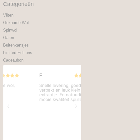
Categorieën
Vilten
Gekaarde Wol
Spinwol
Garen
Buitenkansjes
Limited Editions
Cadeaubon