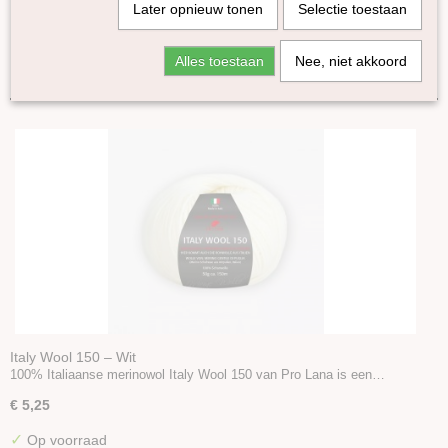
Later opnieuw tonen
Selectie toestaan
Merino kantgaren
Yasmin Mini's
Sorteer op:
Alles toestaan
Nee, niet akkoord
Bio Balance
Loch Lomond
British Blue Wool
Pippi
Rain or Shine
Super Tweed
Italy Wool
Baby Merino Soft
Naturel Aran garen van Britse wolrassen
Alpaca
Mohair
Kameel
Italy Wool 150 – Wit
100% Italiaanse merinowol Italy Wool 150 van Pro Lana is een…
Lama
Yak
€ 5,25
Zijde
✓
Op voorraad