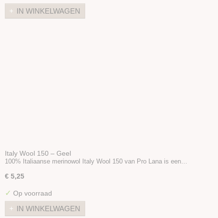
Linnen
IN WINKELWAGEN
Bamboe
Katoen
Seacell
Ramie
Naturel garen
Merken
Accessoires
Boeken en Patronen
Italy Wool 150 – Geel
100% Italiaanse merinowol Italy Wool 150 van Pro Lana is een…
€ 5,25
✓
Op voorraad
IN WINKELWAGEN