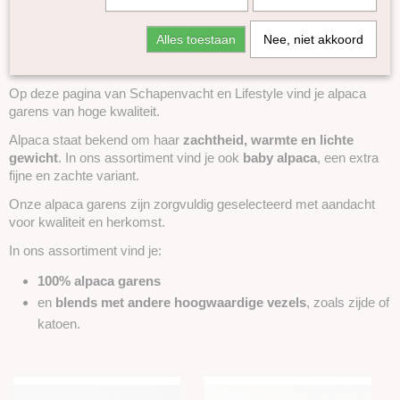
Alpaca – zacht, warm en van hoge
Duna
Alles toestaan
Nee, niet akkoord
Mohair
kwaliteit
Kameel
Lama
Op deze pagina van Schapenvacht en Lifestyle vind je alpaca
garens van hoge kwaliteit.
Yak
Zijde
Alpaca staat bekend om haar
zachtheid, warmte en lichte
gewicht
Linnen
. In ons assortiment vind je ook
baby alpaca
, een extra
fijne en zachte variant.
Bamboe
Onze alpaca garens zijn zorgvuldig geselecteerd met aandacht
Katoen
voor kwaliteit en herkomst.
Seacell
In ons assortiment vind je:
Ramie
Naturel garen
100% alpaca garens
Merken
en
blends met andere hoogwaardige vezels
, zoals zijde of
Accessoires
katoen.
Boeken en Patronen