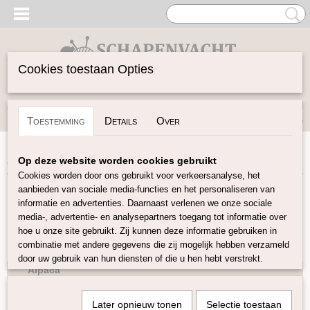
Cookies toestaan Opties
Inloggen
Registreren
UW WINKELWAGEN
Toestemming
Details
Over
Geen producten
(0)
Home
>
Garen
>
Soort Garen
>
Alpaca
Op deze website worden cookies gebruikt
Cookies worden door ons gebruikt voor verkeersanalyse, het
aanbieden van sociale media-functies en het personaliseren van
Garen
informatie en advertenties. Daarnaast verlenen we onze sociale
media-, advertentie- en analysepartners toegang tot informatie over
hoe u onze site gebruikt. Zij kunnen deze informatie gebruiken in
Soort Garen
combinatie met andere gegevens die zij mogelijk hebben verzameld
Wol
door uw gebruik van hun diensten of die u hen hebt verstrekt.
Alpaca
Baby alpaca
Later opnieuw tonen
Selectie toestaan
Baby Silk