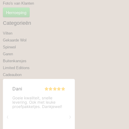
Foto's van Klanten
Herroeping
Categorieën
Vilten
Gekaarde Wol
Spinwol
Garen
Buitenkansjes
Limited Editions
Cadeaubon