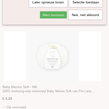
Later opnieuw tonen
Selectie toestaan
Kremke Soul Wool
Amano
Sorteer op:
Alles toestaan
Nee, niet akkoord
Fonty
Erika Knight
Cowgirlblues
Knomad
DHG
WoW
Pro Lana
Italy Wool
Baby Merino Soft
Accessoires
Boeken en Patronen
Baby Merino Soft - Wit
100% mulesing-vrije merinowol Baby Merino Soft van Pro Lana…
€ 3,25
✓
Op voorraad