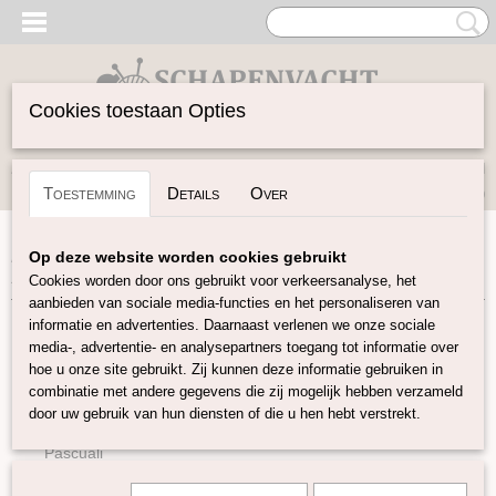
Cookies toestaan Opties
Inloggen
Registreren
UW WINKELWAGEN
Toestemming
Details
Over
Geen producten
(0)
Home
>
Garen
>
Merken
>
Pro Lana
>
Baby Merino Soft:
Op deze website worden cookies gebruikt
100% merino 15 kleuren
Cookies worden door ons gebruikt voor verkeersanalyse, het
aanbieden van sociale media-functies en het personaliseren van
informatie en advertenties. Daarnaast verlenen we onze sociale
Garen
media-, advertentie- en analysepartners toegang tot informatie over
hoe u onze site gebruikt. Zij kunnen deze informatie gebruiken in
combinatie met andere gegevens die zij mogelijk hebben verzameld
Soort Garen
door uw gebruik van hun diensten of die u hen hebt verstrekt.
Merken
Pascuali
BC Garn