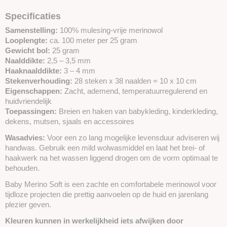
Specificaties
Samenstelling:
100% mulesing-vrije merinowol
Looplengte:
ca. 100 meter per 25 gram
Gewicht bol:
25 gram
Naalddikte:
2,5 – 3,5 mm
Haaknaalddikte:
3 – 4 mm
Stekenverhouding:
28 steken x 38 naalden = 10 x 10 cm
Eigenschappen:
Zacht, ademend, temperatuurregulerend en
huidvriendelijk
Toepassingen:
Breien en haken van babykleding, kinderkleding,
dekens, mutsen, sjaals en accessoires
Wasadvies:
Voor een zo lang mogelijke levensduur adviseren wij
handwas. Gebruik een mild wolwasmiddel en laat het brei- of
haakwerk na het wassen liggend drogen om de vorm optimaal te
behouden.
Baby Merino Soft is een zachte en comfortabele merinowol voor
tijdloze projecten die prettig aanvoelen op de huid en jarenlang
plezier geven.
Kleuren kunnen in werkelijkheid iets afwijken door