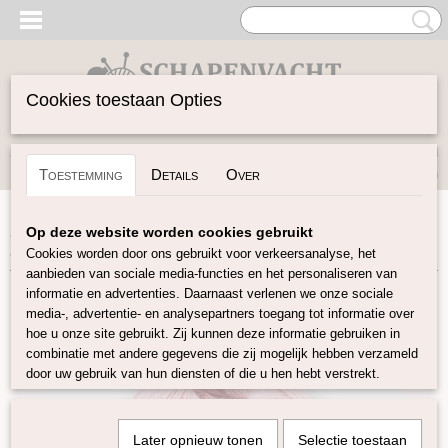
Cookies toestaan Opties
Inloggen
Registreren
UW WINKELWAGEN
Toestemming
Details
Over
Geen producten
(0)
Home
>
Garen
>
Merken
>
Pro Lana
>
Baby Merino Soft
>
Op deze website worden cookies gebruikt
Baby Merino Soft - Roze
Cookies worden door ons gebruikt voor verkeersanalyse, het
aanbieden van sociale media-functies en het personaliseren van
informatie en advertenties. Daarnaast verlenen we onze sociale
media-, advertentie- en analysepartners toegang tot informatie over
hoe u onze site gebruikt. Zij kunnen deze informatie gebruiken in
combinatie met andere gegevens die zij mogelijk hebben verzameld
door uw gebruik van hun diensten of die u hen hebt verstrekt.
Later opnieuw tonen
Selectie toestaan