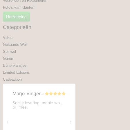
Verzenden en Retourneren
Foto's van Klanten
Herroeping
Categorieën
Vilten
Gekaarde Wol
Spinwol
Garen
Buitenkansjes
Limited Editions
Cadeaubon