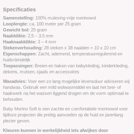
Specificaties
Samenstelling:
100% mulesing-vrije merinowol
Looplengte:
ca. 100 meter per 25 gram
Gewicht bol:
25 gram
Naalddikte:
2,5 – 3,5 mm
Haaknaalddikte:
3 – 4 mm
Stekenverhouding:
28 steken x 38 naalden = 10 x 10 cm
Eigenschappen:
Zacht, ademend, temperatuurregulerend en
huidvriendelijk
Toepassingen:
Breien en haken van babykleding, kinderkleding,
dekens, mutsen, sjaals en accessoires
Wasadvies:
Voor een zo lang mogelijke levensduur adviseren wij
handwas. Gebruik een mild wolwasmiddel en laat het brei- of
haakwerk na het wassen liggend drogen om de vorm optimaal te
behouden.
Baby Merino Soft is een zachte en comfortabele merinowol voor
tijdloze projecten die prettig aanvoelen op de huid en jarenlang
plezier geven.
Kleuren kunnen in werkelijkheid iets afwijken door