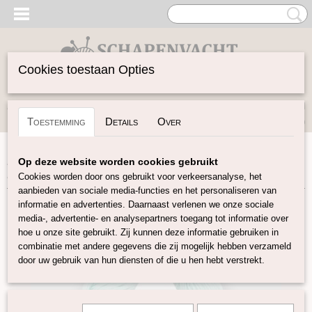
Cookies toestaan Opties
Inloggen
Registreren
UW WINKELWAGEN
Toestemming
Details
Over
Geen producten
(0)
Home
>
Garen
>
Merken
>
Pro Lana
>
Baby Merino Soft
>
Op deze website worden cookies gebruikt
Baby Merino Soft - Mint
Cookies worden door ons gebruikt voor verkeersanalyse, het
aanbieden van sociale media-functies en het personaliseren van
informatie en advertenties. Daarnaast verlenen we onze sociale
media-, advertentie- en analysepartners toegang tot informatie over
hoe u onze site gebruikt. Zij kunnen deze informatie gebruiken in
combinatie met andere gegevens die zij mogelijk hebben verzameld
door uw gebruik van hun diensten of die u hen hebt verstrekt.