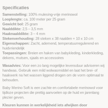
Specificaties
Samenstelling:
100% mulesing-vrije merinowol
Looplengte:
ca. 100 meter per 25 gram
Gewicht bol:
25 gram
Naalddikte:
2,5 – 3,5 mm
Haaknaalddikte:
3 – 4 mm
Stekenverhouding:
28 steken x 38 naalden = 10 x 10 cm
Eigenschappen:
Zacht, ademend, temperatuurregulerend en
huidvriendelijk
Toepassingen:
Breien en haken van babykleding, kinderkleding,
dekens, mutsen, sjaals en accessoires
Wasadvies:
Voor een zo lang mogelijke levensduur adviseren wij
handwas. Gebruik een mild wolwasmiddel en laat het brei- of
haakwerk na het wassen liggend drogen om de vorm optimaal te
behouden.
Baby Merino Soft is een zachte en comfortabele merinowol voor
tijdloze projecten die prettig aanvoelen op de huid en jarenlang
plezier geven.
Kleuren kunnen in werkelijkheid iets afwijken door