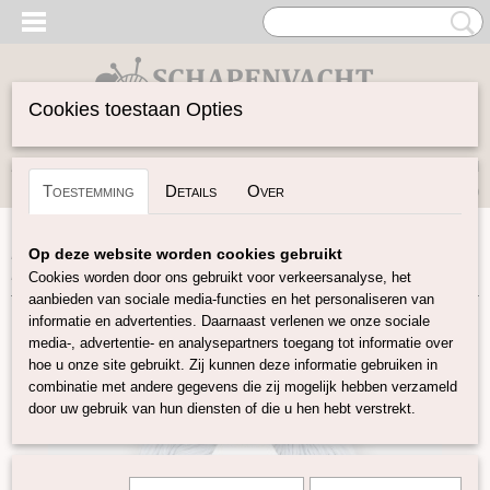
Cookies toestaan Opties
Inloggen
Registreren
UW WINKELWAGEN
Toestemming
Details
Over
Geen producten
(0)
Home
>
Garen
>
Merken
>
Pro Lana
>
Baby Merino Soft
>
Op deze website worden cookies gebruikt
Baby Merino Soft - Lichtblauw
Cookies worden door ons gebruikt voor verkeersanalyse, het
aanbieden van sociale media-functies en het personaliseren van
informatie en advertenties. Daarnaast verlenen we onze sociale
media-, advertentie- en analysepartners toegang tot informatie over
hoe u onze site gebruikt. Zij kunnen deze informatie gebruiken in
combinatie met andere gegevens die zij mogelijk hebben verzameld
door uw gebruik van hun diensten of die u hen hebt verstrekt.