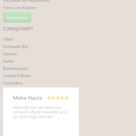
Verzenden en Retourneren
Foto's van Klanten
Herroeping
Categorieën
Vilten
Gekaarde Wol
Spinwol
Garen
Buitenkansjes
Limited Editions
Cadeaubon