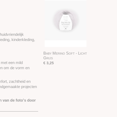
uidvriendelijk
ding, kinderkleding,
Baby Merino Soft - Licht
Grijs
 met een mild
€ 3,25
gen om de vorm en
fort, zachtheid en
andgemaakte projecten
n van de foto's door