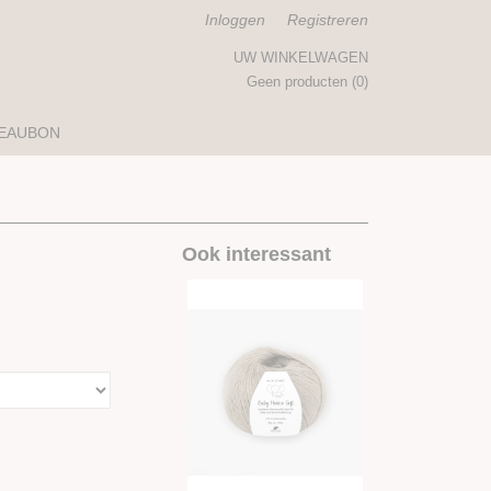
Inloggen
Registreren
UW WINKELWAGEN
Geen producten
(0)
EAUBON
Ook interessant