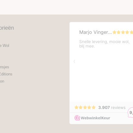
orieën
e Wol
nsjes
Editions
on