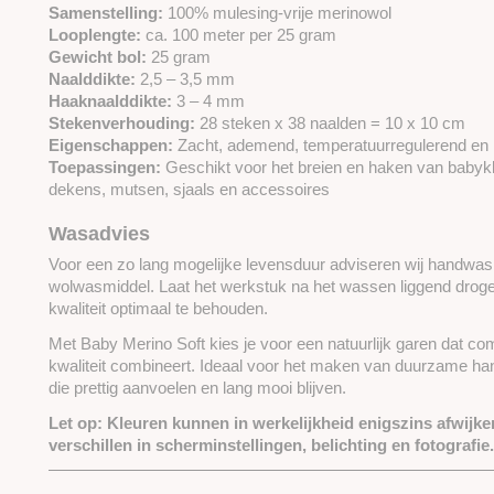
Samenstelling:
100% mulesing-vrije merinowol
Looplengte:
ca. 100 meter per 25 gram
Gewicht bol:
25 gram
Naalddikte:
2,5 – 3,5 mm
Haaknaalddikte:
3 – 4 mm
Stekenverhouding:
28 steken x 38 naalden = 10 x 10 cm
Eigenschappen:
Zacht, ademend, temperatuurregulerend en h
Toepassingen:
Geschikt voor het breien en haken van babykle
dekens, mutsen, sjaals en accessoires
Wasadvies
Voor een zo lang mogelijke levensduur adviseren wij handwas
wolwasmiddel. Laat het werkstuk na het wassen liggend dro
kwaliteit optimaal te behouden.
Met Baby Merino Soft kies je voor een natuurlijk garen dat com
kwaliteit combineert. Ideaal voor het maken van duurzame h
die prettig aanvoelen en lang mooi blijven.
Let op:
Kleuren kunnen in werkelijkheid enigszins afwijke
verschillen in scherminstellingen, belichting en fotografie.