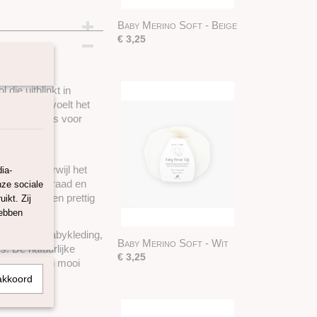
Baby Merino Soft - Beige
€ 3,25
die uitblinkt in
rinovezels voelt het
r geschikt is voor
wol.
gulerende
 dagen, terwijl het
ia-
 De soepele draad en
nze sociale
ken het garen prettig
ikt. Zij
hebben
kt is voor babykleding,
Baby Merino Soft - Wit
s. De natuurlijke
€ 3,25
asvorm en een mooi
akkoord