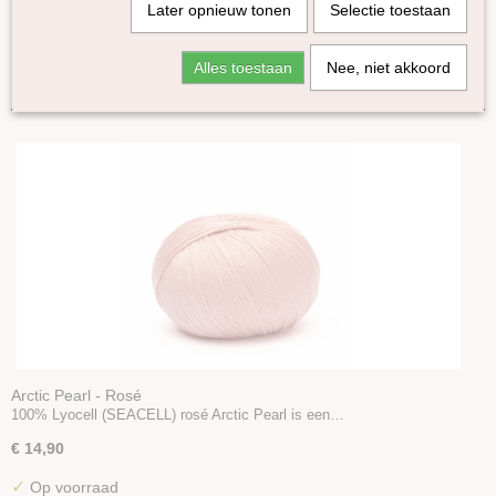
Later opnieuw tonen
Selectie toestaan
Kameel
Lama
Sorteer op:
Alles toestaan
Nee, niet akkoord
Yak
Zijde
Linnen
Bamboe
Katoen
Seacell
Arctic Pearl
Ramie
Naturel garen
Merken
Accessoires
Boeken en Patronen
Arctic Pearl - Rosé
100% Lyocell (SEACELL) rosé Arctic Pearl is een…
€ 14,90
✓
Op voorraad