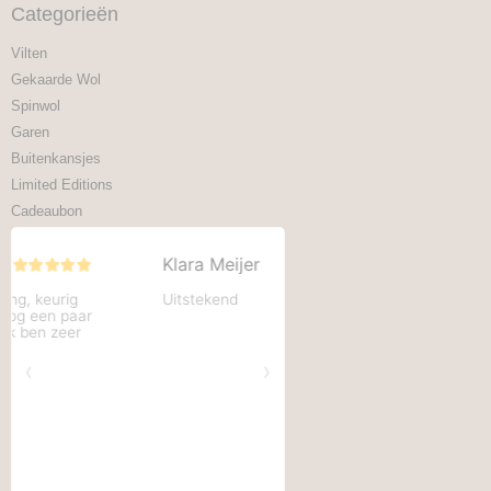
Categorieën
Vilten
Gekaarde Wol
Spinwol
Garen
Buitenkansjes
Limited Editions
Cadeaubon