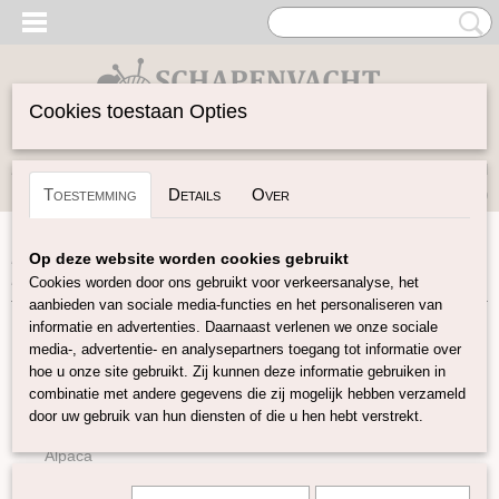
Cookies toestaan Opties
Inloggen
Registreren
UW WINKELWAGEN
Toestemming
Details
Over
Geen producten
(0)
Home
>
Garen
>
Soort Garen
>
Seacell
>
Arctic Pearl: 100%
Op deze website worden cookies gebruikt
Lyocell 12 kleuren
Cookies worden door ons gebruikt voor verkeersanalyse, het
aanbieden van sociale media-functies en het personaliseren van
informatie en advertenties. Daarnaast verlenen we onze sociale
Garen
media-, advertentie- en analysepartners toegang tot informatie over
hoe u onze site gebruikt. Zij kunnen deze informatie gebruiken in
combinatie met andere gegevens die zij mogelijk hebben verzameld
Soort Garen
door uw gebruik van hun diensten of die u hen hebt verstrekt.
Wol
Alpaca
Mohair