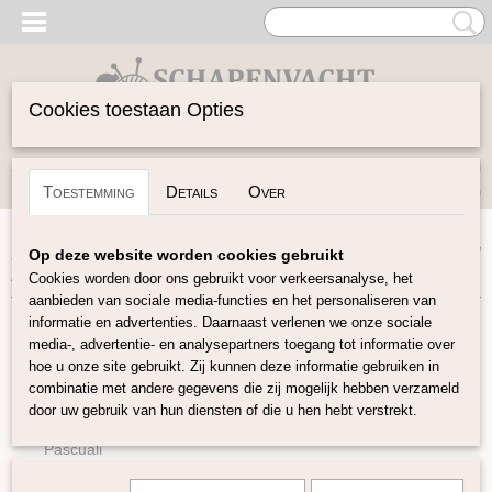
Cookies toestaan Opties
Inloggen
Registreren
UW WINKELWAGEN
Toestemming
Details
Over
Geen producten
(0)
Home
>
Garen
>
Merken
>
DHG
>
Rain or Shine: Merino wol
Op deze website worden cookies gebruikt
20 Kleuren
Cookies worden door ons gebruikt voor verkeersanalyse, het
aanbieden van sociale media-functies en het personaliseren van
informatie en advertenties. Daarnaast verlenen we onze sociale
Garen
media-, advertentie- en analysepartners toegang tot informatie over
hoe u onze site gebruikt. Zij kunnen deze informatie gebruiken in
combinatie met andere gegevens die zij mogelijk hebben verzameld
Soort Garen
door uw gebruik van hun diensten of die u hen hebt verstrekt.
Merken
Pascuali
BC Garn