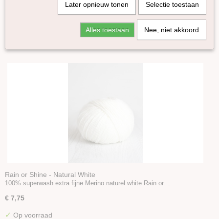
Later opnieuw tonen
Selectie toestaan
Kremke Soul Wool
Amano
Sorteer op:
Alles toestaan
Nee, niet akkoord
Fonty
Erika Knight
Cowgirlblues
Knomad
DHG
Pippi
Rain or Shine
Fluffy
WoW
Pro Lana
Accessoires
Boeken en Patronen
Rain or Shine - Natural White
100% superwash extra fijne Merino naturel white Rain or…
€ 7,75
✓
Op voorraad