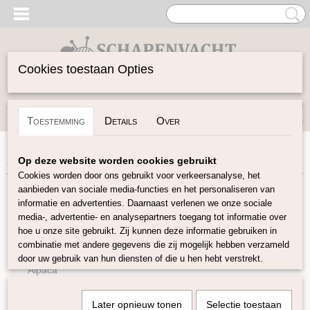
Cookies toestaan Opties
Inloggen
Registreren
UW WINKELWAGEN
Toestemming
Details
Over
Geen producten
(0)
Home
>
Garen
>
Soort Garen
>
Bamboe
Op deze website worden cookies gebruikt
Cookies worden door ons gebruikt voor verkeersanalyse, het
aanbieden van sociale media-functies en het personaliseren van
Garen
informatie en advertenties. Daarnaast verlenen we onze sociale
media-, advertentie- en analysepartners toegang tot informatie over
hoe u onze site gebruikt. Zij kunnen deze informatie gebruiken in
Soort Garen
combinatie met andere gegevens die zij mogelijk hebben verzameld
Wol
door uw gebruik van hun diensten of die u hen hebt verstrekt.
Alpaca
Mohair
Later opnieuw tonen
Selectie toestaan
Kameel