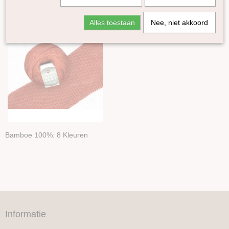
Lama
Alles toestaan
Nee, niet akkoord
Yak
Zijde
Linnen
Bamboe
Bamboe
Katoen
Seacell
Ramie
Naturel garen
Bamboe 100%: 8 Kleuren
Merken
Accessoires
Boeken en Patronen
Informatie