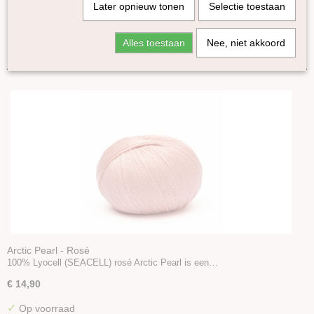
Later opnieuw tonen
Selectie toestaan
Pinta
Sayama
Sorteer op:
Alles toestaan
Nee, niet akkoord
Mohair Bliss
Arctic Pearl
BC Garn
Kremke Soul Wool
Amano
Fonty
Erika Knight
Cowgirlblues
Knomad
DHG
WoW
Pro Lana
Arctic Pearl - Rosé
100% Lyocell (SEACELL) rosé Arctic Pearl is een…
Accessoires
Boeken en Patronen
€ 14,90
✓
Op voorraad