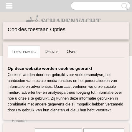
Cookies toestaan Opties
Inloggen
Registreren
UW WINKELWAGEN
Toestemming
Details
Over
Geen producten
(0)
Home
>
Garen
>
Merken
>
Pascuali
>
Arctic Pearl: 100%
Op deze website worden cookies gebruikt
Lyocell 12 kleuren
Cookies worden door ons gebruikt voor verkeersanalyse, het
aanbieden van sociale media-functies en het personaliseren van
informatie en advertenties. Daarnaast verlenen we onze sociale
Garen
media-, advertentie- en analysepartners toegang tot informatie over
hoe u onze site gebruikt. Zij kunnen deze informatie gebruiken in
combinatie met andere gegevens die zij mogelijk hebben verzameld
Soort Garen
door uw gebruik van hun diensten of die u hen hebt verstrekt.
Merken
Pascuali
Kameel