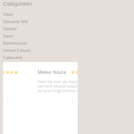
Categorieën
Vilten
Gekaarde Wol
Spinwol
Garen
Buitenkansjes
Limited Editions
Cadeaubon