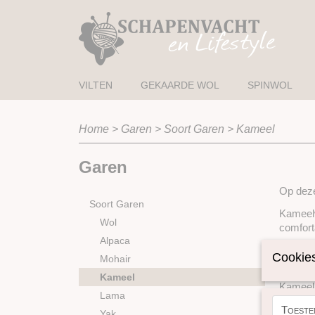
VILTEN
GEKAARDE WOL
SPINWOL
Home
>
Garen
>
Soort Garen
>
Kameel
Garen
Op deze
Soort Garen
Kameelw
Wol
comfort
Alpaca
De kame
Cookies
Mohair
prettig
Kameel
Kameel 
Lama
staat b
Toeste
Yak