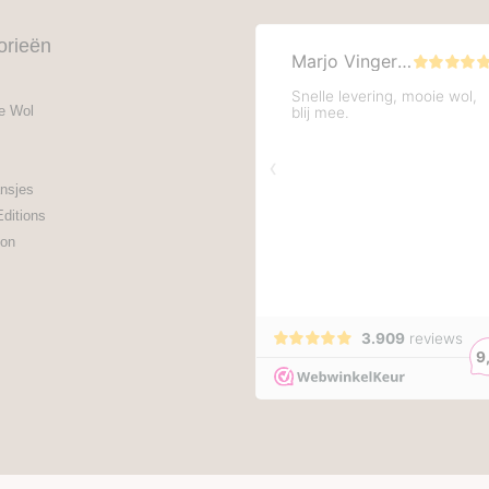
orieën
e Wol
nsjes
Editions
on