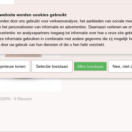
assortiment vind je momenteel:
0% kameel garen in verschillende kleuren, waaronder natuurlijke
website worden cookies gebruikt
rden door ons gebruikt voor verkeersanalyse, het aanbieden van sociale med
n het personaliseren van informatie en advertenties. Daarnaast verlenen we o
vertentie- en analysepartners toegang tot informatie over hoe u onze site gebru
e informatie gebruiken in combinatie met andere gegevens die zij mogelijk 
door uw gebruik van hun diensten of die u hen hebt verstrekt.
opnieuw tonen
Selectie toestaan
Alles toestaan
Nee, niet 
100% : 6 Kleuren