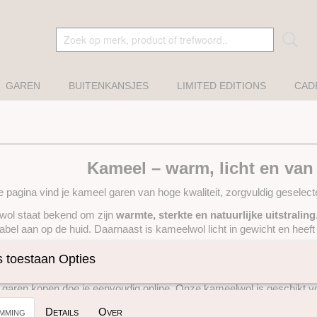
GAREN
BUITENKANSJES
LIMITED EDITIONS
CAD
Kameel – warm, licht en van 
 pagina vind je kameel garen van hoge kwaliteit, zorgvuldig geselec
ol staat bekend om zijn
warmte, sterkte en natuurlijke uitstraling
abel aan op de huid. Daarnaast is kameelwol licht in gewicht en heef
el garens worden gemaakt van de fijne ondervacht van de kameel, w
 toestaan Opties
 is om mee te werken.
garen kopen doe je eenvoudig online. Onze kameelwol is geschikt voo
ekend om zijn zachtheid en isolerende eigenschappen.
mming
Details
Over