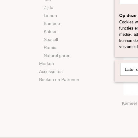
In ons 
Zijde
10
Linnen
Op deze 
Cookies wo
Bamboe
functies e
Katoen
media-, ad
Seacell
kunnen dez
verzameld 
Ramie
Naturel garen
Merken
Later 
Accessoires
Boeken en Patronen
Kameel 