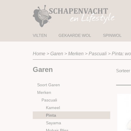
VILTEN
GEKAARDE WOL
SPINWOL
Home
>
Garen
>
Merken
>
Pascuali
>
Pinta: wo
Garen
Sortee
Soort Garen
Merken
Pascuali
Kameel
Pinta
Sayama
Mohair Bliss