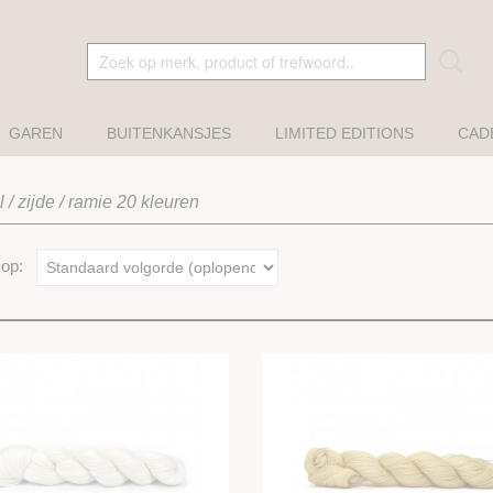
GAREN
BUITENKANSJES
LIMITED EDITIONS
CAD
l / zijde / ramie 20 kleuren
r op: