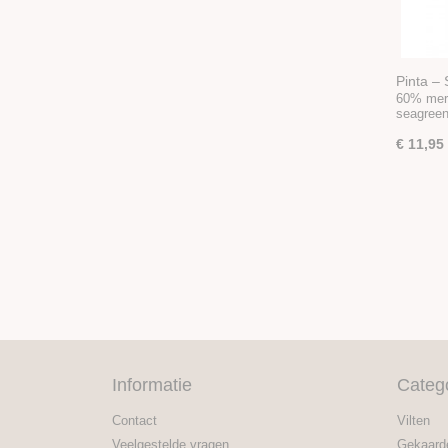
Pinta –
60% meri
seagreen
€ 11,95
Informatie
Categ
Contact
Vilten
Veelgestelde vragen
Gekaard