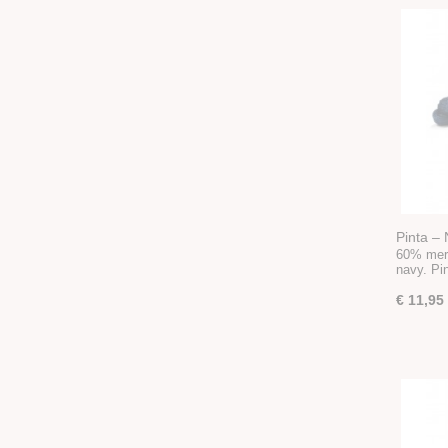
Pinta –
60% meri
navy. Pi
€ 11,95