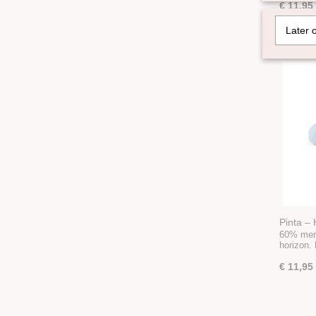
€ 11,95
Later 
Pinta – 
60% meri
horizon.
€ 11,95