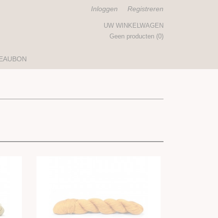
Inloggen
Registreren
UW WINKELWAGEN
Geen producten
(0)
EAUBON