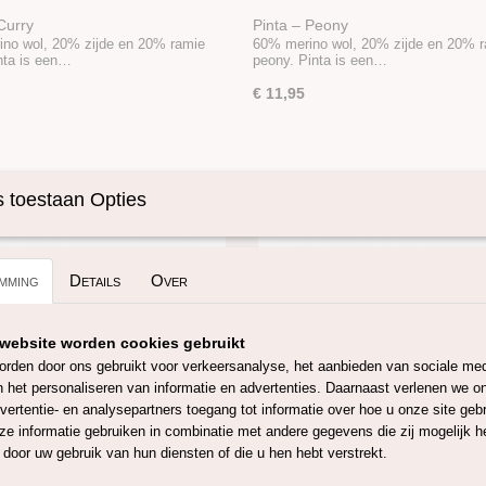
Curry
Pinta – Peony
no wol, 20% zijde en 20% ramie
60% merino wol, 20% zijde en 20% 
inta is een…
peony. Pinta is een…
€ 11,95
 toestaan Opties
mming
Details
Over
website worden cookies gebruikt
rden door ons gebruikt voor verkeersanalyse, het aanbieden van sociale med
n het personaliseren van informatie en advertenties. Daarnaast verlenen we o
vertentie- en analysepartners toegang tot informatie over hoe u onze site gebru
Coral
Pinta – Burgundy
e informatie gebruiken in combinatie met andere gegevens die zij mogelijk 
no wol, 20% zijde en 20% ramie
60% merino wol, 20% zijde en 20% 
door uw gebruik van hun diensten of die u hen hebt verstrekt.
inta is een…
burgundy. Pinta is…