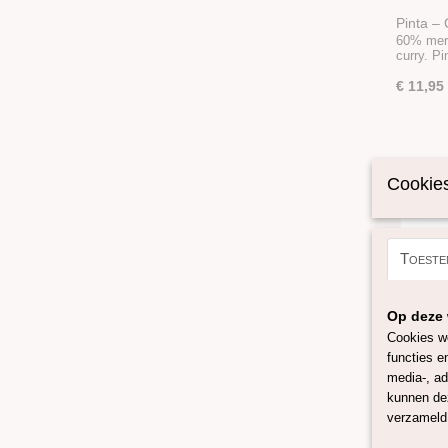
Pinta – 
60% meri
curry. P
€ 11,95
Cookies
Toeste
Op deze 
Cookies wo
functies e
media-, ad
Pinta – 
kunnen dez
60% meri
verzameld 
coral. P