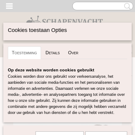
Cookies toestaan Opties
Inloggen
Registreren
UW WINKELWAGEN
Toestemming
Details
Over
Geen producten
(0)
Home
>
Garen
>
Merken
>
Pascuali
>
Pinta
>
Pinta – Greige
Op deze website worden cookies gebruikt
Cookies worden door ons gebruikt voor verkeersanalyse, het
aanbieden van sociale media-functies en het personaliseren van
informatie en advertenties. Daarnaast verlenen we onze sociale
media-, advertentie- en analysepartners toegang tot informatie over
hoe u onze site gebruikt. Zij kunnen deze informatie gebruiken in
combinatie met andere gegevens die zij mogelijk hebben verzameld
door uw gebruik van hun diensten of die u hen hebt verstrekt.