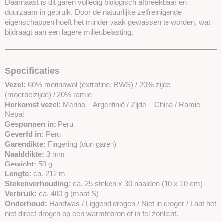
Daarnaast is dit garen volledig biologisch afbreekbaar en
duurzaam in gebruik. Door de natuurlijke zelfreinigende
eigenschappen hoeft het minder vaak gewassen te worden, wat
bijdraagt aan een lagere milieubelasting.
Specificaties
Vezel:
60% merinowol (extrafine, RWS) / 20% zijde
(moerbeizijde) / 20% ramie
Herkomst vezel:
Merino – Argentinië / Zijde – China / Ramie –
Nepal
Gesponnen in:
Peru
Geverfd in:
Peru
Garendikte:
Fingering (dun garen)
Naalddikte:
3 mm
Gewicht:
50 g
Lengte:
ca. 212 m
Stekenverhouding:
ca. 25 steken x 30 naalden (10 x 10 cm)
Verbruik:
ca. 400 g (maat S)
Onderhoud:
Handwas / Liggend drogen / Niet in droger / Laat het
niet direct drogen op een warmtebron of in fel zonlicht.