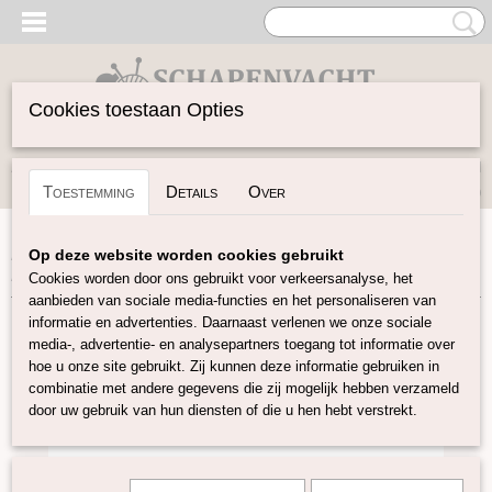
Cookies toestaan Opties
Inloggen
Registreren
UW WINKELWAGEN
Toestemming
Details
Over
Geen producten
(0)
Home
>
Garen
>
Merken
>
Pascuali
>
Pinta
>
Pinta –
Op deze website worden cookies gebruikt
Eggplant
Cookies worden door ons gebruikt voor verkeersanalyse, het
aanbieden van sociale media-functies en het personaliseren van
informatie en advertenties. Daarnaast verlenen we onze sociale
media-, advertentie- en analysepartners toegang tot informatie over
hoe u onze site gebruikt. Zij kunnen deze informatie gebruiken in
combinatie met andere gegevens die zij mogelijk hebben verzameld
door uw gebruik van hun diensten of die u hen hebt verstrekt.