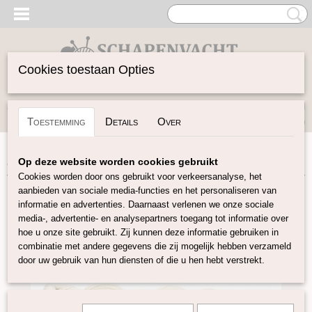
Cookies toestaan Opties
Inloggen
Registreren
UW WINKELWAGEN
Toestemming
Details
Over
Geen producten
(0)
Home
>
Garen
>
Merken
>
Pascuali
>
Pinta
>
Pinta – Beige
Op deze website worden cookies gebruikt
Cookies worden door ons gebruikt voor verkeersanalyse, het
aanbieden van sociale media-functies en het personaliseren van
informatie en advertenties. Daarnaast verlenen we onze sociale
media-, advertentie- en analysepartners toegang tot informatie over
hoe u onze site gebruikt. Zij kunnen deze informatie gebruiken in
combinatie met andere gegevens die zij mogelijk hebben verzameld
door uw gebruik van hun diensten of die u hen hebt verstrekt.