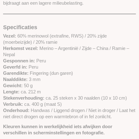
bijdraagt aan een lagere milieubelasting.
Specificaties
Vezel:
60% merinowol (extrafine, RWS) / 20% zijde
(moerbeizijde) / 20% ramie
Herkomst vezel:
Merino – Argentinië / Zijde – China / Ramie –
Nepal
Gesponnen in:
Peru
Geverfd in:
Peru
Garendikte:
Fingering (dun garen)
Naalddikte:
3 mm
Gewicht:
50 g
Lengte:
ca. 212 m
Stekenverhouding:
ca. 25 steken x 30 naalden (10 x 10 cm)
Verbruik:
ca. 400 g (maat S)
Onderhoud:
Handwas / Liggend drogen / Niet in droger / Laat het
niet direct drogen op een warmtebron of in fel zonlicht.
Kleuren kunnen in werkelijkheid iets afwijken door
verschillen in scherminstellingen en fotografie.