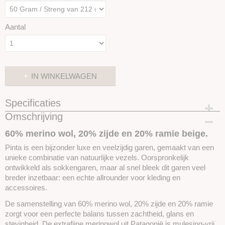
Aantal
IN WINKELWAGEN
Specificaties
Omschrijving
Productcode
SKUPP122
60% merino wol, 20% zijde en 20% ramie beige.
Pinta is een bijzonder luxe en veelzijdig garen, gemaakt van een
unieke combinatie van natuurlijke vezels. Oorspronkelijk
ontwikkeld als sokkengaren, maar al snel bleek dit garen veel
breder inzetbaar: een echte allrounder voor kleding en
accessoires.
De samenstelling van 60% merino wol, 20% zijde en 20% ramie
zorgt voor een perfecte balans tussen zachtheid, glans en
stevigheid. De extrafijne merinowol uit Patagonië is mulesing-vrij