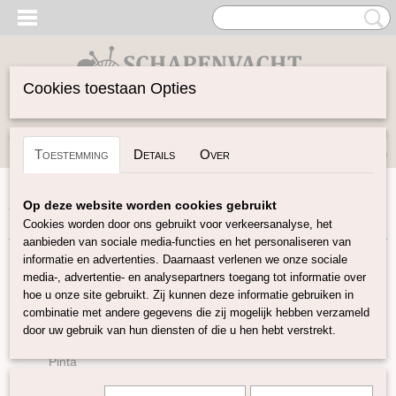
Cookies toestaan Opties
Inloggen
Registreren
UW WINKELWAGEN
Toestemming
Details
Over
Geen producten
(0)
Home
>
Garen
>
Soort Garen
>
Wol
>
Naturel Aran garen
Op deze website worden cookies gebruikt
van Britse wolrassen
Cookies worden door ons gebruikt voor verkeersanalyse, het
aanbieden van sociale media-functies en het personaliseren van
informatie en advertenties. Daarnaast verlenen we onze sociale
Garen
media-, advertentie- en analysepartners toegang tot informatie over
hoe u onze site gebruikt. Zij kunnen deze informatie gebruiken in
combinatie met andere gegevens die zij mogelijk hebben verzameld
Soort Garen
door uw gebruik van hun diensten of die u hen hebt verstrekt.
Wol
Pinta
Sayama