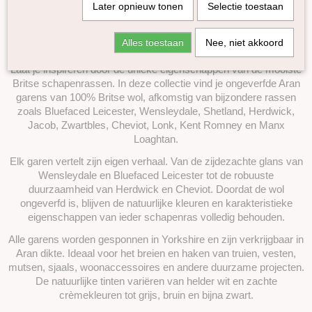
Later opnieuw tonen
Selectie toestaan
Merino kantgaren
Ontdek de mooiste Britse wolrassen in naturel
Yasmin Mini's
Alles toestaan
Nee, niet akkoord
Bio Balance
Aran garen
Loch Lomond
Laat je inspireren door de unieke eigenschappen van de mooiste
British Blue Wool
Britse schapenrassen. In deze collectie vind je ongeverfde Aran
garens van 100% Britse wol, afkomstig van bijzondere rassen
Pippi
zoals Bluefaced Leicester, Wensleydale, Shetland, Herdwick,
Rain or Shine
Jacob, Zwartbles, Cheviot, Lonk, Kent Romney en Manx
Super Tweed
Loaghtan.
Italy Wool
Elk garen vertelt zijn eigen verhaal. Van de zijdezachte glans van
Baby Merino Soft
Wensleydale en Bluefaced Leicester tot de robuuste
duurzaamheid van Herdwick en Cheviot. Doordat de wol
Naturel Aran garen van Britse wolrassen
ongeverfd is, blijven de natuurlijke kleuren en karakteristieke
Alpaca
eigenschappen van ieder schapenras volledig behouden.
Mohair
Alle garens worden gesponnen in Yorkshire en zijn verkrijgbaar in
Kameel
Aran dikte. Ideaal voor het breien en haken van truien, vesten,
Lama
mutsen, sjaals, woonaccessoires en andere duurzame projecten.
Yak
De natuurlijke tinten variëren van helder wit en zachte
crèmekleuren tot grijs, bruin en bijna zwart.
Zijde