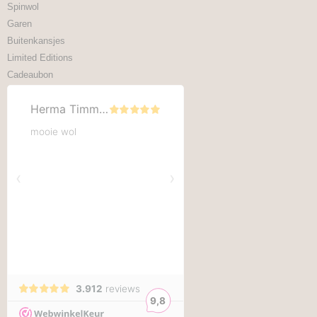
Spinwol
Garen
Buitenkansjes
Limited Editions
Cadeaubon