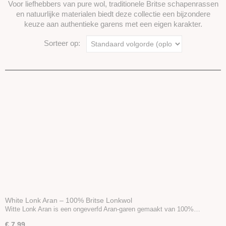
Voor liefhebbers van pure wol, traditionele Britse schapenrassen
Linnen
en natuurlijke materialen biedt deze collectie een bijzondere
Bamboe
keuze aan authentieke garens met een eigen karakter.
Katoen
Sorteer op:
Seacell
Ramie
Naturel garen
Merken
Accessoires
Boeken en Patronen
White Lonk Aran – 100% Britse Lonkwol
Witte Lonk Aran is een ongeverfd Aran-garen gemaakt van 100%…
€ 7,99