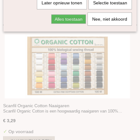
Later opnieuw tonen
Selectie toestaan
Lama
Sorteer op:
Yak
Alles toestaan
Nee, niet akkoord
Zijde
Linnen
Bamboe
Katoen
Bio Balance
Alba Gots
Duna
Scanfil naaigaren
Seacell
Ramie
Naturel garen
Scanfil Organic Cotton Naaigaren
Scanfil Organic Cotton is een hoogwaardig naaigaren van 100%…
Merken
Accessoires
€ 3,29
Boeken en Patronen
✓
Op voorraad