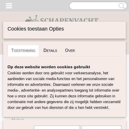
Cookies toestaan Opties
Inloggen
Registreren
UW WINKELWAGEN
Toestemming
Details
Over
Geen producten
(0)
Home
>
Garen
>
Soort Garen
>
Katoen
>
Scanfil naaigaren
Op deze website worden cookies gebruikt
Cookies worden door ons gebruikt voor verkeersanalyse, het
aanbieden van sociale media-functies en het personaliseren van
Garen
informatie en advertenties. Daarnaast verlenen we onze sociale
media-, advertentie- en analysepartners toegang tot informatie over
hoe u onze site gebruikt. Zij kunnen deze informatie gebruiken in
Soort Garen
combinatie met andere gegevens die zij mogelijk hebben verzameld
Wol
door uw gebruik van hun diensten of die u hen hebt verstrekt.
Alpaca
Mohair
Kameel