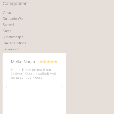
Categorieën
Vilten
Gekaarde Wol
Spinwol
Garen
Buitenkansjes
Limited Editions
Cadeaubon