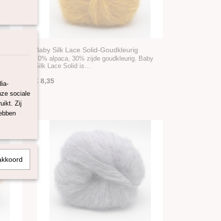
Baby Silk Lace Solid-Goudkleurig
Baby Silk
70% alpaca, 30% zijde goudkleurig. Baby
Silk Lace Solid is…
€ 8,35
ia-
nze sociale
ikt. Zij
hebben
akkoord