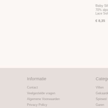
Baby Sil
70% alpa
Lace Sol
€ 8,35
Informatie
Categ
Contact
Vilten
Veelgestelde vragen
Gekaard
Algemene Voorwaarden
Spinwol
Privacy Policy
Garen