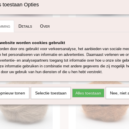
 toestaan Opties
mming
Details
Over
lk Lace Solid-Baby roze
Baby Silk Lace Solid-Baby blauw
ca, 30% zijde baby roze. Baby Silk
70% alpaca, 30% zijde baby blauw. 
id is een…
Lace Solid is…
website worden cookies gebruikt
€ 8,35
rden door ons gebruikt voor verkeersanalyse, het aanbieden van sociale med
n het personaliseren van informatie en advertenties. Daarnaast verlenen we o
vertentie- en analysepartners toegang tot informatie over hoe u onze site gebru
e informatie gebruiken in combinatie met andere gegevens die zij mogelijk 
door uw gebruik van hun diensten of die u hen hebt verstrekt.
opnieuw tonen
Selectie toestaan
Alles toestaan
Nee, niet 