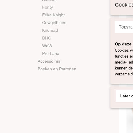
Cookies
Fonty
Erika Knight
Cowgirlblues
Toeste
Baby Si
Knomad
70% alpa
DHG
Lace Sol
Op deze 
WoW
€ 8,35
Cookies wo
Pro Lana
functies e
Accessoires
media-, ad
kunnen dez
Boeken en Patronen
verzameld 
Later 