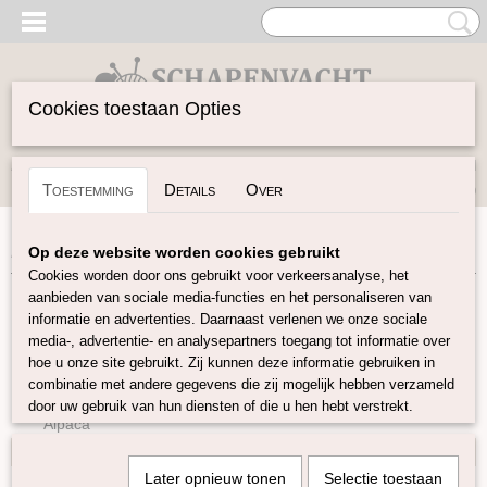
Cookies toestaan Opties
Inloggen
Registreren
UW WINKELWAGEN
Toestemming
Details
Over
Geen producten
(0)
Home
>
Garen
>
Soort Garen
>
Mohair
Op deze website worden cookies gebruikt
Cookies worden door ons gebruikt voor verkeersanalyse, het
aanbieden van sociale media-functies en het personaliseren van
Garen
informatie en advertenties. Daarnaast verlenen we onze sociale
media-, advertentie- en analysepartners toegang tot informatie over
hoe u onze site gebruikt. Zij kunnen deze informatie gebruiken in
Soort Garen
combinatie met andere gegevens die zij mogelijk hebben verzameld
Wol
door uw gebruik van hun diensten of die u hen hebt verstrekt.
Alpaca
Mohair
Later opnieuw tonen
Selectie toestaan
Mohair Bliss