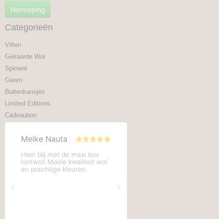
Herroeping
Categorieën
Vilten
Gekaarde Wol
Spinwol
Garen
Buitenkansjes
Limited Editions
Cadeaubon