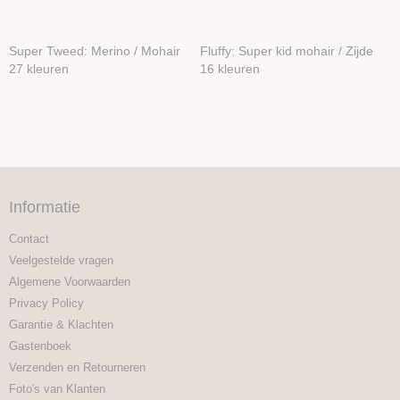
Super Tweed: Merino / Mohair
Fluffy: Super kid mohair / Zijde
27 kleuren
16 kleuren
Informatie
Contact
Veelgestelde vragen
Algemene Voorwaarden
Privacy Policy
Garantie & Klachten
Gastenboek
Verzenden en Retourneren
Foto's van Klanten