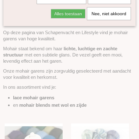
Mohair – licht, zacht en van hoge
Kid mohair en Zijde
Alles toestaan
Nee, niet akkoord
Super Tweed
kwaliteit
Fluffy
Kameel
Op deze pagina van Schapenvacht en Lifestyle vind je mohair
garens van hoge kwaliteit.
Lama
Yak
Mohair staat bekend om haar
lichte, luchtige en zachte
structuur
Zijde
met een subtiele glans. De vezel geeft een mooi,
levendig effect aan het garen.
Linnen
Onze mohair garens zijn zorgvuldig geselecteerd met aandacht
Bamboe
voor kwaliteit en herkomst.
Katoen
In ons assortiment vind je:
Seacell
Ramie
lace mohair garens
Naturel garen
en
mohair blends met wol en zijde
Merken
Accessoires
Boeken en Patronen