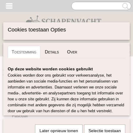
Cookies toestaan Opties
Inloggen
Registreren
UW WINKELWAGEN
Toestemming
Details
Over
Geen producten
(0)
Home
>
Garen
>
Merken
>
Amano
Op deze website worden cookies gebruikt
Cookies worden door ons gebruikt voor verkeersanalyse, het
aanbieden van sociale media-functies en het personaliseren van
Garen
informatie en advertenties. Daarnaast verlenen we onze sociale
media-, advertentie- en analysepartners toegang tot informatie over
hoe u onze site gebruikt. Zij kunnen deze informatie gebruiken in
Soort Garen
combinatie met andere gegevens die zij mogelijk hebben verzameld
Merken
door uw gebruik van hun diensten of die u hen hebt verstrekt.
Pascuali
BC Garn
Later opnieuw tonen
Selectie toestaan
Kremke Soul Wool