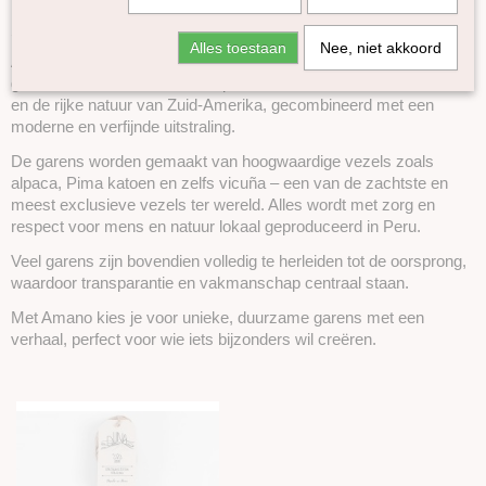
Amano
Amano
Alles toestaan
Nee, niet akkoord
Duna
Amano brengt de ziel van de Andes tot leven in luxe en bijzondere
Fonty
garens. Het merk laat zich inspireren door eeuwenoude tradities
en de rijke natuur van Zuid-Amerika, gecombineerd met een
Erika Knight
moderne en verfijnde uitstraling.
Cowgirlblues
De garens worden gemaakt van hoogwaardige vezels zoals
Knomad
alpaca, Pima katoen en zelfs vicuña – een van de zachtste en
DHG
meest exclusieve vezels ter wereld. Alles wordt met zorg en
WoW
respect voor mens en natuur lokaal geproduceerd in Peru.
Pro Lana
Veel garens zijn bovendien volledig te herleiden tot de oorsprong,
Accessoires
waardoor transparantie en vakmanschap centraal staan.
Boeken en Patronen
Met Amano kies je voor unieke, duurzame garens met een
verhaal, perfect voor wie iets bijzonders wil creëren.