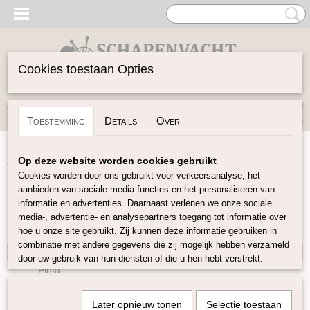
Cookies toestaan Opties
Inloggen
Registreren
UW WINKELWAGEN
Toestemming
Details
Over
Geen producten
(0)
Home
>
Garen
>
Soort Garen
>
Wol
Op deze website worden cookies gebruikt
Cookies worden door ons gebruikt voor verkeersanalyse, het
aanbieden van sociale media-functies en het personaliseren van
Garen
informatie en advertenties. Daarnaast verlenen we onze sociale
media-, advertentie- en analysepartners toegang tot informatie over
hoe u onze site gebruikt. Zij kunnen deze informatie gebruiken in
Soort Garen
combinatie met andere gegevens die zij mogelijk hebben verzameld
Wol
door uw gebruik van hun diensten of die u hen hebt verstrekt.
Pinta
Sayama
Later opnieuw tonen
Selectie toestaan
Merino kantgaren