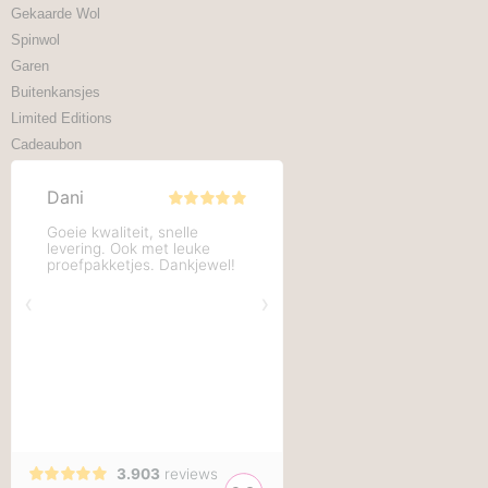
Gekaarde Wol
Spinwol
Garen
Buitenkansjes
Limited Editions
Cadeaubon