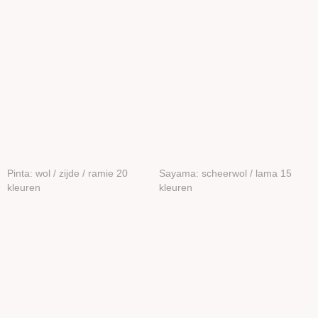
Bamboe
Katoen
Seacell
Ramie
Naturel garen
Merken
Accessoires
Boeken en Patronen
Pinta: wol / zijde / ramie 20
Sayama: scheerwol / lama 15
kleuren
kleuren