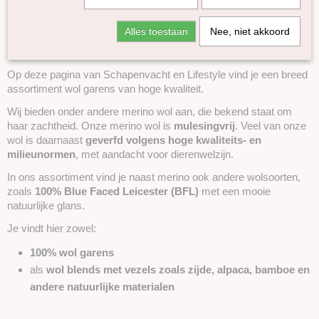
Wol – natuurlijk en van hoge
Yasmin Mini's
Alles toestaan
Nee, niet akkoord
Bio Balance
kwaliteit
Loch Lomond
British Blue Wool
Op deze pagina van Schapenvacht en Lifestyle vind je een breed
assortiment wol garens van hoge kwaliteit.
Pippi
Rain or Shine
Wij bieden onder andere merino wol aan, die bekend staat om
haar zachtheid. Onze merino wol is
Super Tweed
mulesingvrij
. Veel van onze
wol is daarnaast
geverfd volgens hoge kwaliteits- en
Italy Wool
milieunormen
, met aandacht voor dierenwelzijn.
Baby Merino Soft
In ons assortiment vind je naast merino ook andere wolsoorten,
Naturel Aran garen van Britse wolrassen
zoals
100% Blue Faced Leicester (BFL)
met een mooie
Alpaca
natuurlijke glans.
Mohair
Je vindt hier zowel:
Kameel
100% wol garens
Lama
als
wol blends met vezels zoals zijde, alpaca, bamboe en
Yak
andere natuurlijke materialen
Zijde
Linnen