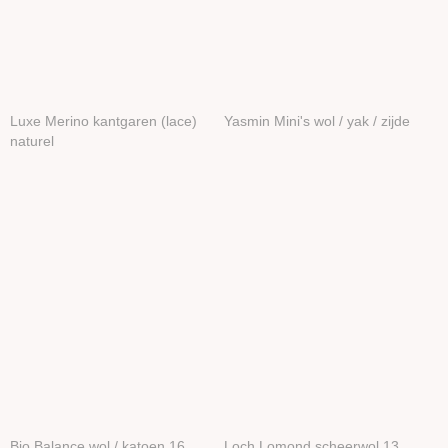
Luxe Merino kantgaren (lace)
Yasmin Mini's wol / yak / zijde
naturel
Bio Balance wol / katoen 16
Loch Lomond scheerwol 13