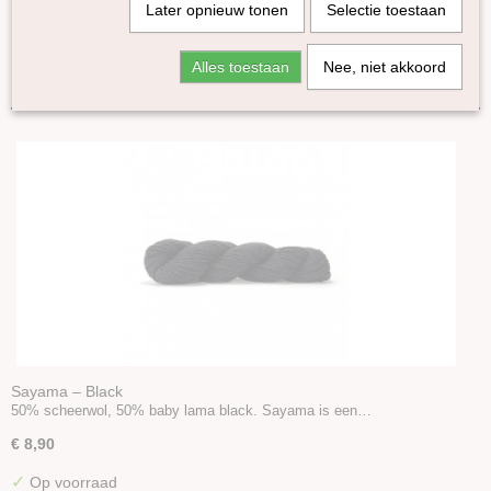
Later opnieuw tonen
Selectie toestaan
Kameel
Lama
Sorteer op:
Alles toestaan
Nee, niet akkoord
Sayama
Yak
Zijde
Linnen
Bamboe
Katoen
Seacell
Ramie
Naturel garen
Merken
Accessoires
Boeken en Patronen
Sayama – Black
50% scheerwol, 50% baby lama black. Sayama is een…
€ 8,90
✓
Op voorraad