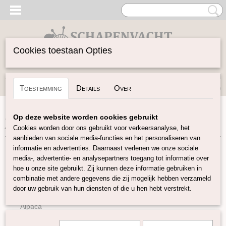
Cookies toestaan Opties
Inloggen
Registreren
UW WINKELWAGEN
Toestemming
Details
Over
Geen producten
(0)
Home
>
Garen
>
Soort Garen
>
Lama
>
Sayama: scheerwol
Op deze website worden cookies gebruikt
/ lama 15 kleuren
Cookies worden door ons gebruikt voor verkeersanalyse, het
aanbieden van sociale media-functies en het personaliseren van
informatie en advertenties. Daarnaast verlenen we onze sociale
Garen
media-, advertentie- en analysepartners toegang tot informatie over
hoe u onze site gebruikt. Zij kunnen deze informatie gebruiken in
combinatie met andere gegevens die zij mogelijk hebben verzameld
Soort Garen
door uw gebruik van hun diensten of die u hen hebt verstrekt.
Wol
Alpaca
Mohair