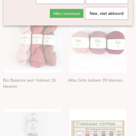
Lama
Alles toestaan
Nee, niet akkoord
Yak
Zijde
Linnen
Bamboe
Katoen
Bio Balance
Alba Gots
Duna
Scanfil naaigaren
Bio Balance wol / katoen 16
Alba Gots katoen 39 kleuren
Seacell
kleuren
Ramie
Naturel garen
Merken
Accessoires
Boeken en Patronen