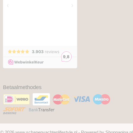
Betaalmethodes
© 2026 www.schapenvachtenlifestyle.nl - Powered by Shoppagina.nl