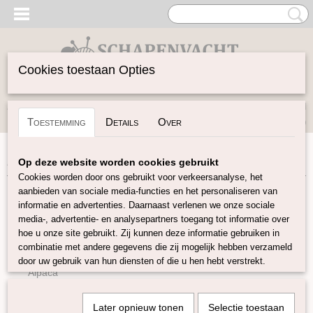
Cookies toestaan Opties
Inloggen
Registreren
UW WINKELWAGEN
Toestemming
Details
Over
Geen producten
(0)
Home
>
Garen
>
Soort Garen
>
Katoen
Op deze website worden cookies gebruikt
Cookies worden door ons gebruikt voor verkeersanalyse, het
aanbieden van sociale media-functies en het personaliseren van
Garen
informatie en advertenties. Daarnaast verlenen we onze sociale
media-, advertentie- en analysepartners toegang tot informatie over
hoe u onze site gebruikt. Zij kunnen deze informatie gebruiken in
Soort Garen
combinatie met andere gegevens die zij mogelijk hebben verzameld
Wol
door uw gebruik van hun diensten of die u hen hebt verstrekt.
Alpaca
Mohair
Later opnieuw tonen
Selectie toestaan
Kameel