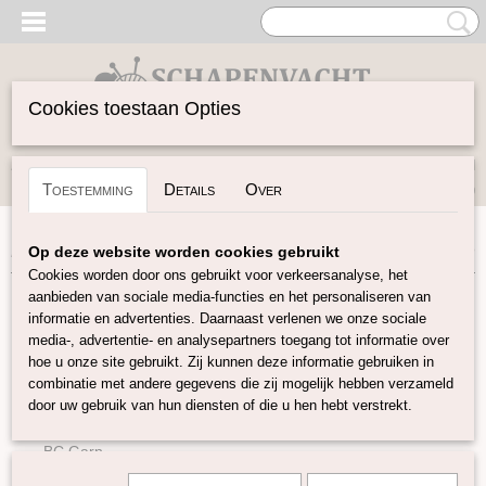
Cookies toestaan Opties
Inloggen
Registreren
UW WINKELWAGEN
Toestemming
Details
Over
Geen producten
(0)
Home
>
Garen
>
Merken
>
Fonty
>
Merlin: Linnen 10 kleuren
Op deze website worden cookies gebruikt
Cookies worden door ons gebruikt voor verkeersanalyse, het
aanbieden van sociale media-functies en het personaliseren van
Garen
informatie en advertenties. Daarnaast verlenen we onze sociale
media-, advertentie- en analysepartners toegang tot informatie over
hoe u onze site gebruikt. Zij kunnen deze informatie gebruiken in
Soort Garen
combinatie met andere gegevens die zij mogelijk hebben verzameld
Merken
door uw gebruik van hun diensten of die u hen hebt verstrekt.
Pascuali
BC Garn
Kremke Soul Wool