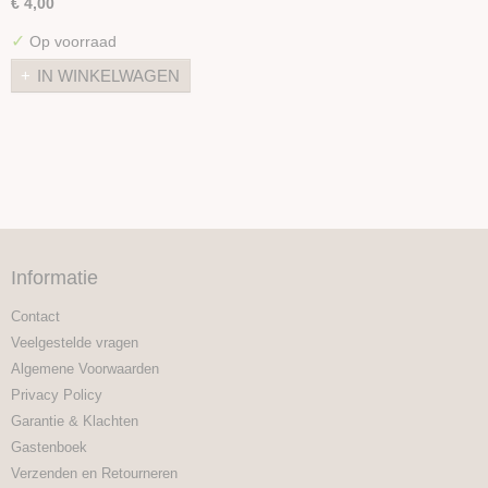
€ 4,00
✓
Op voorraad
IN WINKELWAGEN
Informatie
Contact
Veelgestelde vragen
Algemene Voorwaarden
Privacy Policy
Garantie & Klachten
Gastenboek
Verzenden en Retourneren