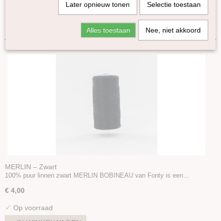
Later opnieuw tonen
Selectie toestaan
Amano
Sorteer op:
Fonty
Alles toestaan
Nee, niet akkoord
Yak
Super Tweed
Merlin
Erika Knight
Cowgirlblues
Knomad
DHG
WoW
Pro Lana
Accessoires
Boeken en Patronen
MERLIN – Zwart
100% puur linnen zwart MERLIN BOBINEAU van Fonty is een…
€ 4,00
✓
Op voorraad