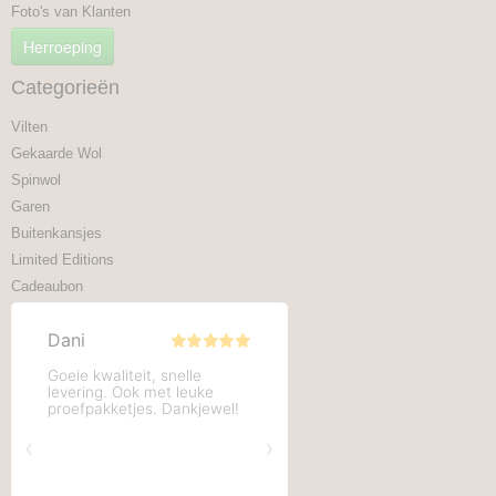
Foto's van Klanten
Herroeping
Categorieën
Vilten
Gekaarde Wol
Spinwol
Garen
Buitenkansjes
Limited Editions
Cadeaubon