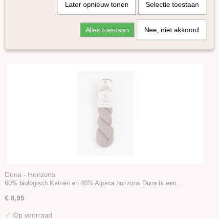
Later opnieuw tonen
Selectie toestaan
Kremke Soul Wool
Amano
Sorteer op:
Alles toestaan
Nee, niet akkoord
Duna
Fonty
Erika Knight
Cowgirlblues
Knomad
DHG
WoW
Pro Lana
Accessoires
Boeken en Patronen
Duna - Horizons
60% biologisch Katoen en 40% Alpaca horizons Duna is een…
€ 8,95
✓
Op voorraad