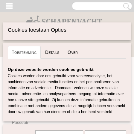
Cookies toestaan Opties
Inloggen
Registreren
UW WINKELWAGEN
Toestemming
Details
Over
Geen producten
(0)
Home
>
Garen
>
Merken
>
Amano
>
Duna: Katoen / Alpaca
Op deze website worden cookies gebruikt
12 Kleuren
Cookies worden door ons gebruikt voor verkeersanalyse, het
aanbieden van sociale media-functies en het personaliseren van
informatie en advertenties. Daarnaast verlenen we onze sociale
Garen
media-, advertentie- en analysepartners toegang tot informatie over
hoe u onze site gebruikt. Zij kunnen deze informatie gebruiken in
combinatie met andere gegevens die zij mogelijk hebben verzameld
Soort Garen
door uw gebruik van hun diensten of die u hen hebt verstrekt.
Merken
Pascuali
BC Garn