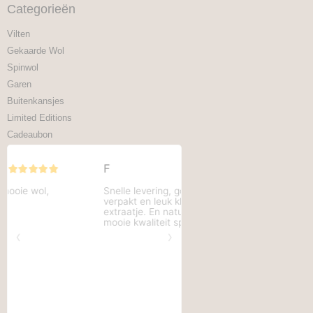
Categorieën
Vilten
Gekaarde Wol
Spinwol
Garen
Buitenkansjes
Limited Editions
Cadeaubon