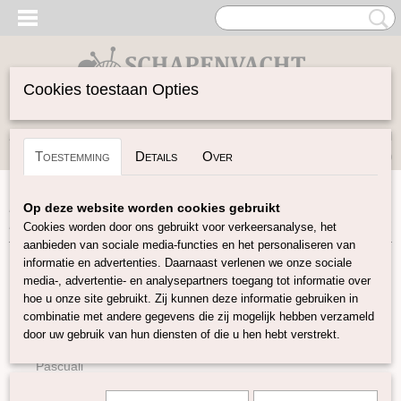
Cookies toestaan Opties
Inloggen
Registreren
UW WINKELWAGEN
Toestemming
Details
Over
Geen producten
(0)
Home
>
Garen
>
Merken
>
Fonty
>
Super Tweed: Merino /
Op deze website worden cookies gebruikt
Mohair 27 kleuren
Cookies worden door ons gebruikt voor verkeersanalyse, het
aanbieden van sociale media-functies en het personaliseren van
informatie en advertenties. Daarnaast verlenen we onze sociale
Garen
media-, advertentie- en analysepartners toegang tot informatie over
hoe u onze site gebruikt. Zij kunnen deze informatie gebruiken in
combinatie met andere gegevens die zij mogelijk hebben verzameld
Soort Garen
door uw gebruik van hun diensten of die u hen hebt verstrekt.
Merken
Pascuali
BC Garn