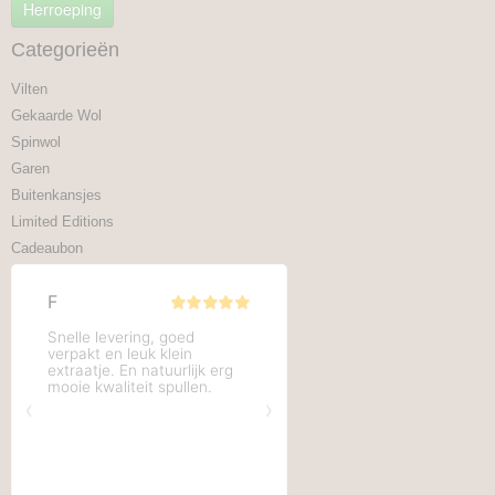
Herroeping
Categorieën
Vilten
Gekaarde Wol
Spinwol
Garen
Buitenkansjes
Limited Editions
Cadeaubon