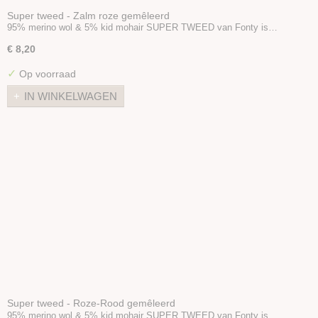
Super tweed - Zalm roze gemêleerd
95% merino wol & 5% kid mohair SUPER TWEED van Fonty is…
€ 8,20
✓
Op voorraad
IN WINKELWAGEN
Super tweed - Roze-Rood gemêleerd
95% merino wol & 5% kid mohair SUPER TWEED van Fonty is…