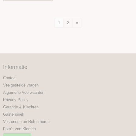
1
2
»
Informatie
Contact
Veelgestelde vragen
Algemene Voorwaarden
Privacy Policy
Garantie & Klachten
Gastenboek
Verzenden en Retourneren
Foto's van Klanten