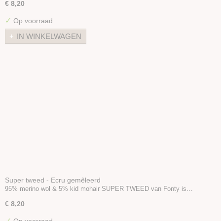
€ 8,20
✓
Op voorraad
IN WINKELWAGEN
Super tweed - Ecru gemêleerd
95% merino wol & 5% kid mohair SUPER TWEED van Fonty is…
€ 8,20
✓
Op voorraad