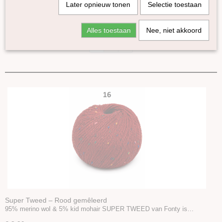
Later opnieuw tonen
Selectie toestaan
Kremke Soul Wool
Amano
Sorteer op:
Alles toestaan
Nee, niet akkoord
Fonty
1
2
»
Yak
Super Tweed
Merlin
Erika Knight
Cowgirlblues
Knomad
DHG
WoW
Pro Lana
Accessoires
Boeken en Patronen
Super Tweed – Rood gemêleerd
95% merino wol & 5% kid mohair SUPER TWEED van Fonty is…