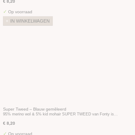
€ 8,20
✓
Op voorraad
IN WINKELWAGEN
Super Tweed – Blauw gemêleerd
95% merino wol & 5% kid mohair SUPER TWEED van Fonty is…
€ 8,20
✓
Op voorraad