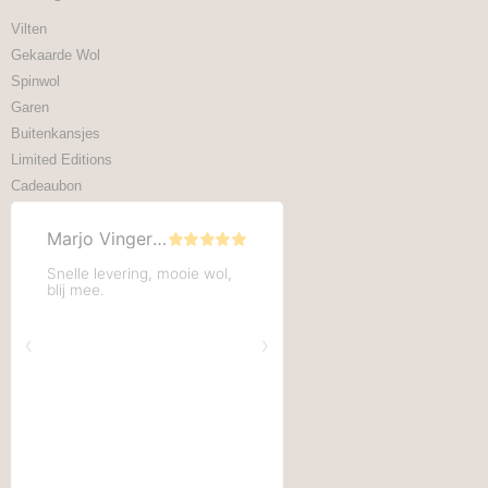
Vilten
Gekaarde Wol
Spinwol
Garen
Buitenkansjes
Limited Editions
Cadeaubon