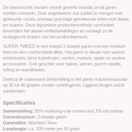
De basisvezels worden vooraf geverfd voordat ze tot garen
worden verwerkt. Door ongebleekte wol subtiel te mengen met
gekleurde vezels ontstaan prachtige gemêleerde tinten met diepte
en nuance. Deze bijzondere productiemethode vermindert
bovendien het aantal verfbehandelingen en verlaagt zo de
ecologische impact van het productieproces.
SUPER TWEED is een soepel 2-draads garen met een medium
twist en een comfortabele dikte. Het garen is ideaal voor warme
wintertruien, Ierse kabeltruien, vesten, mutsen, sjaals en andere
accessoires. Ook geschikt voor haken, weven, punch needle,
tufting en wandkleden.
Dankzij de superwash behandeling is het garen machinewasbaar
op 30 tot 40 graden zonder centrifugeren. Liggend drogen wordt
aanbevolen.
Specificaties
Samenstelling:
95% mulesing-vrije merino wol, 5% kid mohair
Garenstructuur:
2-draads garen
Garendikte:
Worsted / Aran
Looplengte:
ca. 105 meter per 50 gram