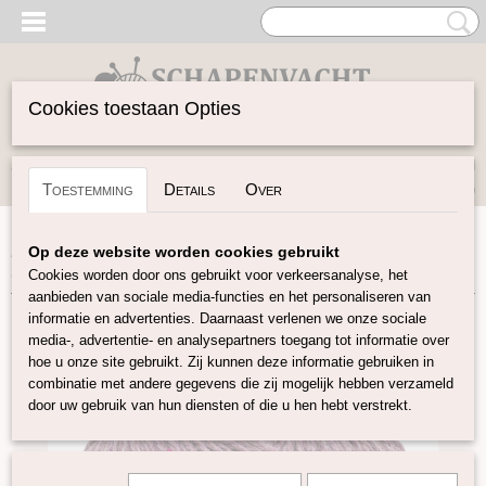
Cookies toestaan Opties
Inloggen
Registreren
UW WINKELWAGEN
Toestemming
Details
Over
Geen producten
(0)
Home
>
Garen
>
Merken
>
Fonty
>
Super Tweed
>
Super
Op deze website worden cookies gebruikt
tweed - Oud roze gemêleerd
Cookies worden door ons gebruikt voor verkeersanalyse, het
aanbieden van sociale media-functies en het personaliseren van
informatie en advertenties. Daarnaast verlenen we onze sociale
media-, advertentie- en analysepartners toegang tot informatie over
hoe u onze site gebruikt. Zij kunnen deze informatie gebruiken in
combinatie met andere gegevens die zij mogelijk hebben verzameld
door uw gebruik van hun diensten of die u hen hebt verstrekt.