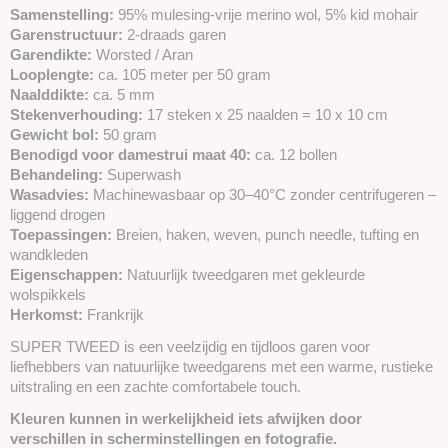
Samenstelling:
95% mulesing-vrije merino wol, 5% kid mohair
Garenstructuur:
2-draads garen
Garendikte:
Worsted / Aran
Looplengte:
ca. 105 meter per 50 gram
Naalddikte:
ca. 5 mm
Stekenverhouding:
17 steken x 25 naalden = 10 x 10 cm
Gewicht bol:
50 gram
Benodigd voor damestrui maat 40:
ca. 12 bollen
Behandeling:
Superwash
Wasadvies:
Machinewasbaar op 30–40°C zonder centrifugeren –
liggend drogen
Toepassingen:
Breien, haken, weven, punch needle, tufting en
wandkleden
Eigenschappen:
Natuurlijk tweedgaren met gekleurde
wolspikkels
Herkomst:
Frankrijk
SUPER TWEED is een veelzijdig en tijdloos garen voor
liefhebbers van natuurlijke tweedgarens met een warme, rustieke
uitstraling en een zachte comfortabele touch.
Kleuren kunnen in werkelijkheid iets afwijken door
verschillen in scherminstellingen en fotografie.