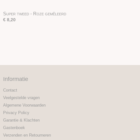
Super tweed - Roze gemêleerd
€ 8,20
Informatie
Contact
Veelgestelde vragen
Algemene Voorwaarden
Privacy Policy
Garantie & Klachten
Gastenboek
Verzenden en Retourneren