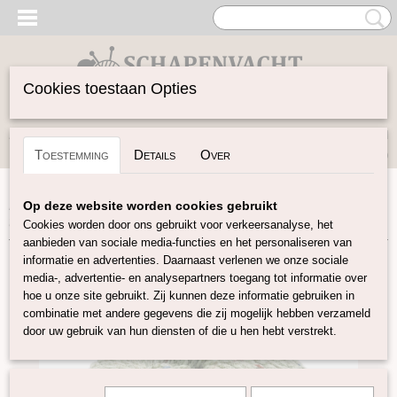
Cookies toestaan Opties
Inloggen
Registreren
UW WINKELWAGEN
Toestemming
Details
Over
Geen producten
(0)
Home
>
Garen
>
Merken
>
Fonty
>
Super Tweed
>
Super
Op deze website worden cookies gebruikt
tweed - Licht groen gemêleerd
Cookies worden door ons gebruikt voor verkeersanalyse, het
aanbieden van sociale media-functies en het personaliseren van
informatie en advertenties. Daarnaast verlenen we onze sociale
media-, advertentie- en analysepartners toegang tot informatie over
hoe u onze site gebruikt. Zij kunnen deze informatie gebruiken in
combinatie met andere gegevens die zij mogelijk hebben verzameld
door uw gebruik van hun diensten of die u hen hebt verstrekt.