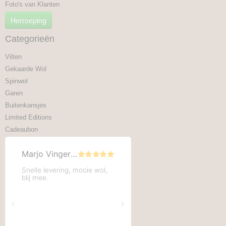
Foto's van Klanten
Herroeping
Categorieën
Vilten
Gekaarde Wol
Spinwol
Garen
Buitenkansjes
Limited Editions
Cadeaubon