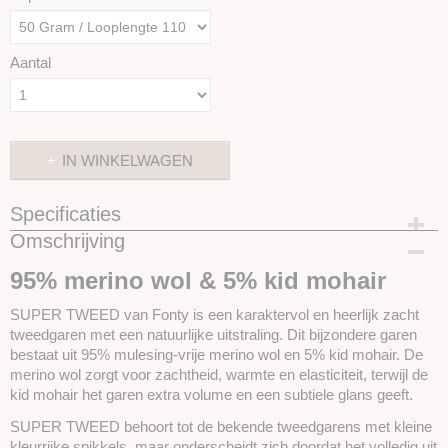
Aantal
IN WINKELWAGEN
Specificaties
Omschrijving
Productcode
SKUSTWE-0012
95% merino wol & 5% kid mohair
SUPER TWEED van Fonty is een karaktervol en heerlijk zacht
tweedgaren met een natuurlijke uitstraling. Dit bijzondere garen
bestaat uit 95% mulesing-vrije merino wol en 5% kid mohair. De
merino wol zorgt voor zachtheid, warmte en elasticiteit, terwijl de
kid mohair het garen extra volume en een subtiele glans geeft.
SUPER TWEED behoort tot de bekende tweedgarens met kleine
kleurrijke spikkels, maar onderscheidt zich doordat het volledig uit