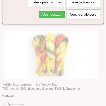
Later opnieuw tonen
Selectie toestaan
Kameel
Lama
Sorteer op:
Alles toestaan
Nee, niet akkoord
Yak
Zijde
Pinta
Mohair Bliss
Tussah zijde
Yasmin Mini's
Kid mohair en Zijde
Baby Silk
Fluffy
Linnen
Bamboe
Katoen
KidSilk kleurverloop – Big Yellow Taxi
70% mohair, 30% zijde big yellow taxi KidSilk Gradient is…
Seacell
Ramie
€ 36,30
Naturel garen
✓
Op voorraad