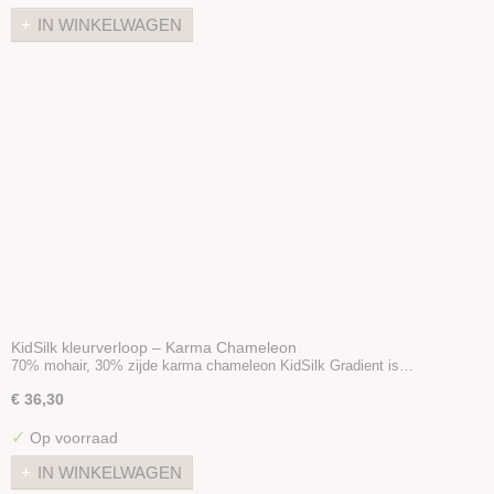
Merken
IN WINKELWAGEN
Accessoires
Boeken en Patronen
KidSilk kleurverloop – Karma Chameleon
70% mohair, 30% zijde karma chameleon KidSilk Gradient is…
€ 36,30
✓
Op voorraad
IN WINKELWAGEN