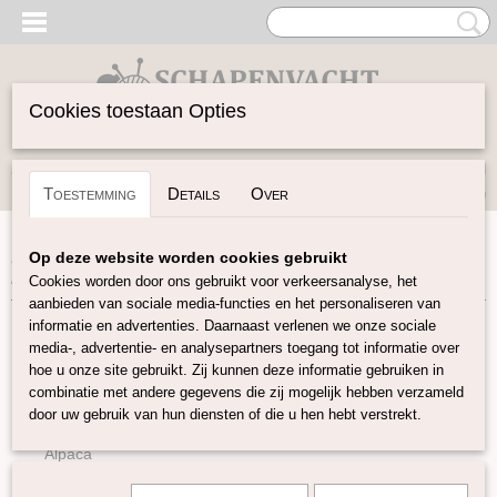
Cookies toestaan Opties
Inloggen
Registreren
UW WINKELWAGEN
Toestemming
Details
Over
Geen producten
(0)
Home
>
Garen
>
Soort Garen
>
Zijde
>
kid mohair / zijde 7
Op deze website worden cookies gebruikt
kleuren
Cookies worden door ons gebruikt voor verkeersanalyse, het
aanbieden van sociale media-functies en het personaliseren van
informatie en advertenties. Daarnaast verlenen we onze sociale
Garen
media-, advertentie- en analysepartners toegang tot informatie over
hoe u onze site gebruikt. Zij kunnen deze informatie gebruiken in
combinatie met andere gegevens die zij mogelijk hebben verzameld
Soort Garen
door uw gebruik van hun diensten of die u hen hebt verstrekt.
Wol
Alpaca
Mohair