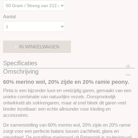
Aantal
IN WINKELWAGEN
Specificaties
Omschrijving
Productcode
SKUPP113
60% merino wol, 20% zijde en 20% ramie peony.
Pinta is een bijzonder luxe en veelzijdig garen, gemaakt van een
unieke combinatie van natuurlijke vezels. Oorspronkelijk
ontwikkeld als sokkengaren, maar al snel bleek dit garen veel
breder inzetbaar: een echte allrounder voor kleding en
accessoires.
De samenstelling van 60% merino wol, 20% zijde en 20% ramie
zorgt voor een perfecte balans tussen zachtheid, glans en
stevigheid. De extrafijne merinowol uit Patagonië is mulesing-vrij