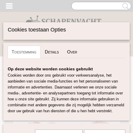
Cookies toestaan Opties
Inloggen
Registreren
UW WINKELWAGEN
Toestemming
Details
Over
Geen producten
(0)
Home
>
Garen
>
Merken
>
Pascuali
>
Pinta
>
Pinta – Peony
Op deze website worden cookies gebruikt
Cookies worden door ons gebruikt voor verkeersanalyse, het
aanbieden van sociale media-functies en het personaliseren van
informatie en advertenties. Daarnaast verlenen we onze sociale
media-, advertentie- en analysepartners toegang tot informatie over
hoe u onze site gebruikt. Zij kunnen deze informatie gebruiken in
combinatie met andere gegevens die zij mogelijk hebben verzameld
door uw gebruik van hun diensten of die u hen hebt verstrekt.