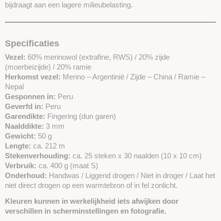
bijdraagt aan een lagere milieubelasting.
Specificaties
Vezel:
60% merinowol (extrafine, RWS) / 20% zijde
(moerbeizijde) / 20% ramie
Herkomst vezel:
Merino – Argentinië / Zijde – China / Ramie –
Nepal
Gesponnen in:
Peru
Geverfd in:
Peru
Garendikte:
Fingering (dun garen)
Naalddikte:
3 mm
Gewicht:
50 g
Lengte:
ca. 212 m
Stekenverhouding:
ca. 25 steken x 30 naalden (10 x 10 cm)
Verbruik:
ca. 400 g (maat S)
Onderhoud:
Handwas / Liggend drogen / Niet in droger / Laat het
niet direct drogen op een warmtebron of in fel zonlicht.
Kleuren kunnen in werkelijkheid iets afwijken door
verschillen in scherminstellingen en fotografie.