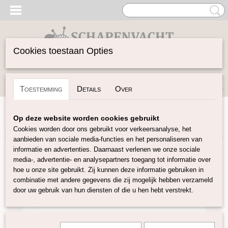
Cookies toestaan Opties
Inloggen
Registreren
UW WINKELWAGEN
Toestemming
Details
Over
Geen producten
(0)
Home
>
Garen
>
Merken
>
Pascuali
>
Pinta
>
Pinta –
Op deze website worden cookies gebruikt
Burgundy
Cookies worden door ons gebruikt voor verkeersanalyse, het
aanbieden van sociale media-functies en het personaliseren van
informatie en advertenties. Daarnaast verlenen we onze sociale
media-, advertentie- en analysepartners toegang tot informatie over
hoe u onze site gebruikt. Zij kunnen deze informatie gebruiken in
combinatie met andere gegevens die zij mogelijk hebben verzameld
door uw gebruik van hun diensten of die u hen hebt verstrekt.