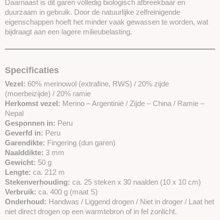
Daarnaast is dit garen volledig biologisch afbreekbaar en
duurzaam in gebruik. Door de natuurlijke zelfreinigende
eigenschappen hoeft het minder vaak gewassen te worden, wat
bijdraagt aan een lagere milieubelasting.
Specificaties
Vezel:
60% merinowol (extrafine, RWS) / 20% zijde
(moerbeizijde) / 20% ramie
Herkomst vezel:
Merino – Argentinië / Zijde – China / Ramie –
Nepal
Gesponnen in:
Peru
Geverfd in:
Peru
Garendikte:
Fingering (dun garen)
Naalddikte:
3 mm
Gewicht:
50 g
Lengte:
ca. 212 m
Stekenverhouding:
ca. 25 steken x 30 naalden (10 x 10 cm)
Verbruik:
ca. 400 g (maat S)
Onderhoud:
Handwas / Liggend drogen / Niet in droger / Laat het
niet direct drogen op een warmtebron of in fel zonlicht.