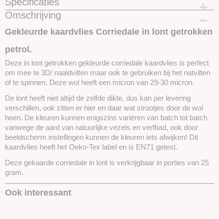
Specificaties
Omschrijving
Productcode
SKUCKL23-25gram
Gekleurde kaardvlies Corriedale in lont getrokken
petrol.
Deze in lont getrokken gekleurde corriedale kaardvlies is perfect
om mee te 3D/ naaldvilten maar ook te gebruiken bij het natvilten
of te spinnen. Deze wol heeft een micron van 29-30 micron.
De lont heeft niet altijd de zelfde dikte, dus kan per levering
verschillen, ook zitten er hier en daar wat strootjes door de wol
heen. De kleuren kunnen enigszins variëren van batch tot batch
vanwege de aard van natuurlijke vezels en verfbad, ook door
beeldscherm instellingen kunnen de kleuren iets afwijken! Dit
kaardvlies heeft het Oeko-Tex label en is EN71 getest.
Deze gekaarde corriedale in lont is verkrijgbaar in porties van 25
gram.
Ook interessant