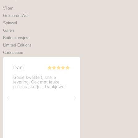
Vilten
Gekaarde Wol
Spinwol
Garen
Buitenkansjes
Limited Editions
Cadeaubon