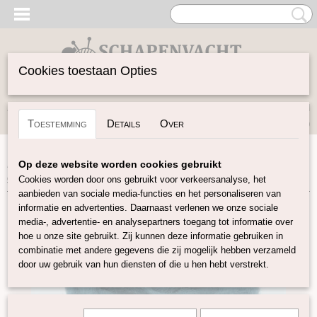
Cookies toestaan Opties
Inloggen
Registreren
UW WINKELWAGEN
Toestemming
Details
Over
Geen producten
(0)
Home
>
Gekaarde Wol
>
Corriedal kaardvlies in lont
Op deze website worden cookies gebruikt
gekleurd
>
Corriedale kaardvlies in lont petrol KL23
Cookies worden door ons gebruikt voor verkeersanalyse, het
aanbieden van sociale media-functies en het personaliseren van
informatie en advertenties. Daarnaast verlenen we onze sociale
media-, advertentie- en analysepartners toegang tot informatie over
hoe u onze site gebruikt. Zij kunnen deze informatie gebruiken in
combinatie met andere gegevens die zij mogelijk hebben verzameld
door uw gebruik van hun diensten of die u hen hebt verstrekt.