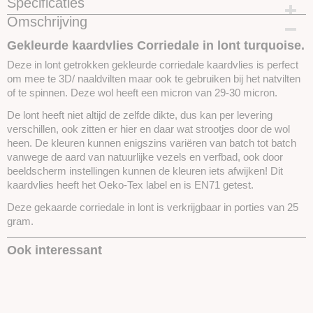
Specificaties
Omschrijving
Productcode
SKUCKL07-25gram
Gekleurde kaardvlies Corriedale in lont turquoise.
Deze in lont getrokken gekleurde corriedale kaardvlies is perfect
om mee te 3D/ naaldvilten maar ook te gebruiken bij het natvilten
of te spinnen. Deze wol heeft een micron van 29-30 micron.
De lont heeft niet altijd de zelfde dikte, dus kan per levering
verschillen, ook zitten er hier en daar wat strootjes door de wol
heen. De kleuren kunnen enigszins variëren van batch tot batch
vanwege de aard van natuurlijke vezels en verfbad, ook door
beeldscherm instellingen kunnen de kleuren iets afwijken! Dit
kaardvlies heeft het Oeko-Tex label en is EN71 getest.
Deze gekaarde corriedale in lont is verkrijgbaar in porties van 25
gram.
Ook interessant