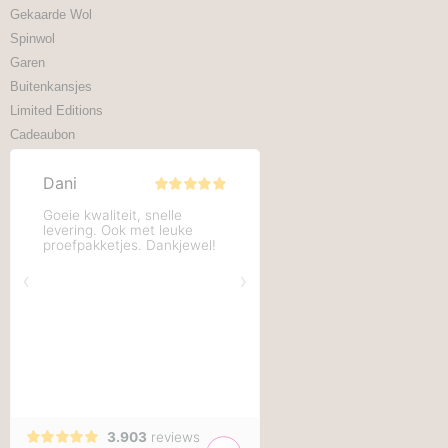
Gekaarde Wol
Spinwol
Garen
Buitenkansjes
Limited Editions
Cadeaubon