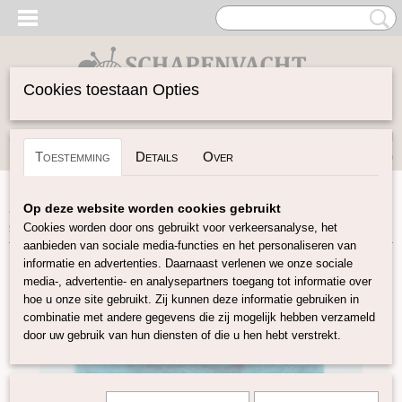
Cookies toestaan Opties
Inloggen
Registreren
UW WINKELWAGEN
Toestemming
Details
Over
Geen producten
(0)
Home
>
Gekaarde Wol
>
Corriedal kaardvlies in lont
Op deze website worden cookies gebruikt
gekleurd
>
Corriedale kaardvlies in lont turquoise KL07
Cookies worden door ons gebruikt voor verkeersanalyse, het
aanbieden van sociale media-functies en het personaliseren van
informatie en advertenties. Daarnaast verlenen we onze sociale
media-, advertentie- en analysepartners toegang tot informatie over
hoe u onze site gebruikt. Zij kunnen deze informatie gebruiken in
combinatie met andere gegevens die zij mogelijk hebben verzameld
door uw gebruik van hun diensten of die u hen hebt verstrekt.