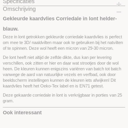
Specificaties
Omschrijving
Productcode
SKUCKL30-25gram
Gekleurde kaardvlies Corriedale in lont helder-
blauw.
Deze in lont getrokken gekleurde corriedale kaardvlies is perfect
om mee te 3D/ naaldvilten maar ook te gebruiken bij het natvilten
of te spinnen. Deze wol heeft een micron van 29-30 micron.
De lont heeft niet altijd de zelfde dikte, dus kan per levering
verschillen, ook zitten er hier en daar wat strootjes door de wol
heen. De kleuren kunnen enigszins variëren van batch tot batch
vanwege de aard van natuurlijke vezels en verfbad, ook door
beeldscherm instellingen kunnen de kleuren iets afwijken! Dit
kaardvlies heeft het Oeko-Tex label en is EN71 getest.
Deze gekaarde corriedale in lont is verkrijgbaar in porties van 25
gram.
Ook interessant