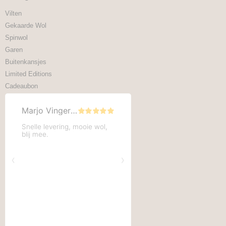
Vilten
Gekaarde Wol
Spinwol
Garen
Buitenkansjes
Limited Editions
Cadeaubon