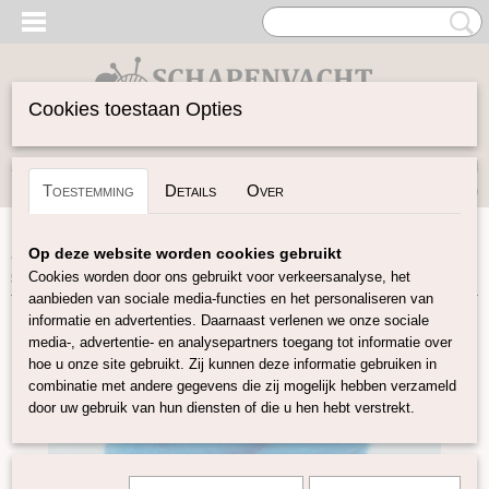
Cookies toestaan Opties
Inloggen
Registreren
UW WINKELWAGEN
Toestemming
Details
Over
Geen producten
(0)
Home
>
Gekaarde Wol
>
Corriedal kaardvlies in lont
Op deze website worden cookies gebruikt
gekleurd
>
Corriedale kaardvlies in lont helder blauw KL30
Cookies worden door ons gebruikt voor verkeersanalyse, het
aanbieden van sociale media-functies en het personaliseren van
informatie en advertenties. Daarnaast verlenen we onze sociale
media-, advertentie- en analysepartners toegang tot informatie over
hoe u onze site gebruikt. Zij kunnen deze informatie gebruiken in
combinatie met andere gegevens die zij mogelijk hebben verzameld
door uw gebruik van hun diensten of die u hen hebt verstrekt.