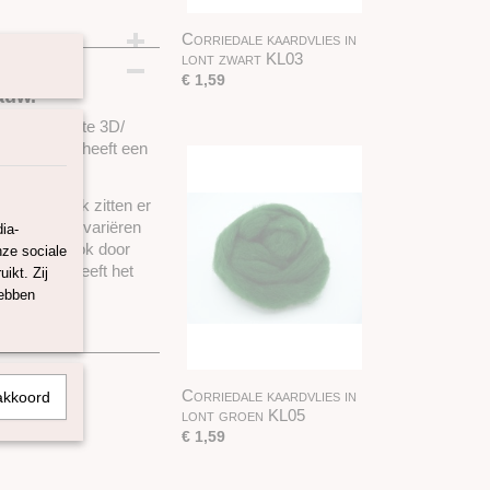
Corriedale kaardvlies in
m
lont zwart KL03
€ 1,59
auw.
fect om mee te 3D/
en. Deze wol heeft een
schillen, ook zitten er
n enigszins variëren
ia-
 verfbad, ook door
nze sociale
kaardvlies heeft het
ikt. Zij
hebben
 25 gram.
Corriedale kaardvlies in
akkoord
lont groen KL05
€ 1,59