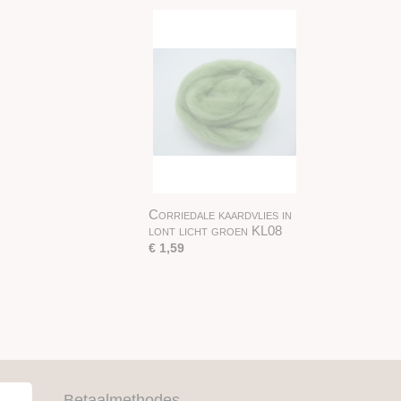
Corriedale kaardvlies in
lont licht groen KL08
€ 1,59
Betaalmethodes