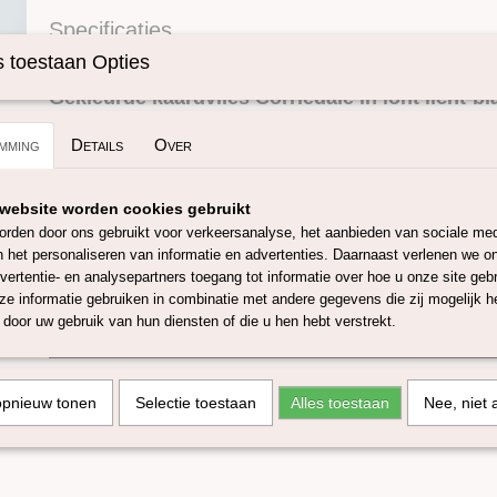
Specificaties
Omschrijving
Productcode
SKUCKL12-25gra
 toestaan Opties
Gekleurde kaardvlies Corriedale in lont licht-bl
Deze in lont getrokken gekleurde corriedale kaardvlies is per
mming
Details
Over
naaldvilten maar ook te gebruiken bij het natvilten of te spinn
micron van 29-30 micron.
De lont heeft niet altijd de zelfde dikte, dus kan per levering ver
website worden cookies gebruikt
hier en daar wat strootjes door de wol heen. De kleuren kunne
rden door ons gebruikt voor verkeersanalyse, het aanbieden van sociale med
van batch tot batch vanwege de aard van natuurlijke vezels en
n het personaliseren van informatie en advertenties. Daarnaast verlenen we o
beeldscherm instellingen kunnen de kleuren iets afwijken! Dit 
vertentie- en analysepartners toegang tot informatie over hoe u onze site gebru
Oeko-Tex label en is EN71 getest.
e informatie gebruiken in combinatie met andere gegevens die zij mogelijk 
door uw gebruik van hun diensten of die u hen hebt verstrekt.
Deze gekaarde corriedale in lont is verkrijgbaar in porties van
opnieuw tonen
Selectie toestaan
Alles toestaan
Nee, niet 