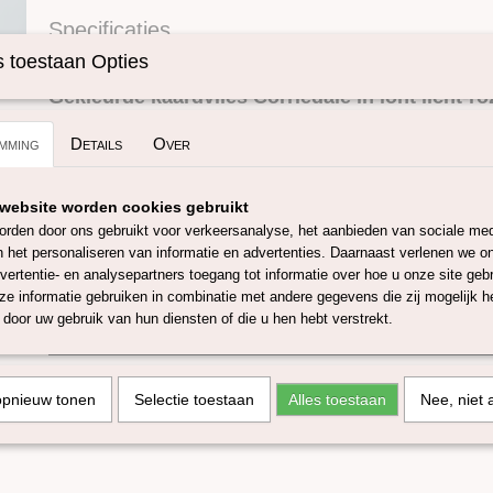
Specificaties
Omschrijving
Productcode
SKUCKL15-25gra
 toestaan Opties
Gekleurde kaardvlies Corriedale in lont licht-ro
Deze in lont getrokken gekleurde corriedale kaardvlies is per
mming
Details
Over
naaldvilten maar ook te gebruiken bij het natvilten of te spinn
micron van 29-30 micron.
De lont heeft niet altijd de zelfde dikte, dus kan per levering ver
website worden cookies gebruikt
hier en daar wat strootjes door de wol heen. De kleuren kunne
rden door ons gebruikt voor verkeersanalyse, het aanbieden van sociale med
van batch tot batch vanwege de aard van natuurlijke vezels en
n het personaliseren van informatie en advertenties. Daarnaast verlenen we o
beeldscherm instellingen kunnen de kleuren iets afwijken! Dit 
vertentie- en analysepartners toegang tot informatie over hoe u onze site gebru
Oeko-Tex label en is EN71 getest.
e informatie gebruiken in combinatie met andere gegevens die zij mogelijk 
door uw gebruik van hun diensten of die u hen hebt verstrekt.
Deze gekaarde corriedale in lont is verkrijgbaar in porties van
opnieuw tonen
Selectie toestaan
Alles toestaan
Nee, niet 