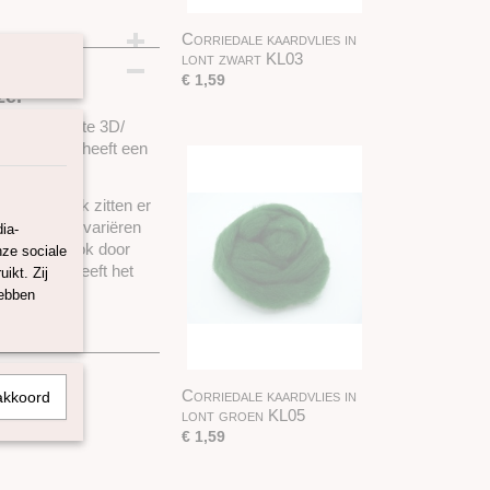
Corriedale kaardvlies in
m
lont zwart KL03
€ 1,59
ze.
fect om mee te 3D/
en. Deze wol heeft een
schillen, ook zitten er
n enigszins variëren
ia-
 verfbad, ook door
nze sociale
kaardvlies heeft het
ikt. Zij
hebben
 25 gram.
Corriedale kaardvlies in
akkoord
lont groen KL05
€ 1,59