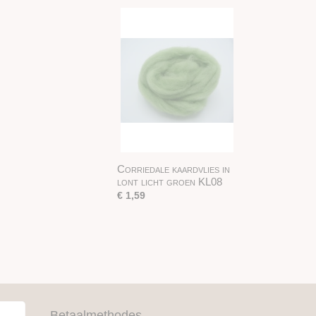
Corriedale kaardvlies in
lont licht groen KL08
€ 1,59
Betaalmethodes