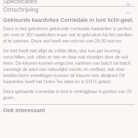
Specificaties
Omschrijving
Productcode
SKUCKL27-25gram
Gekleurde kaardvlies Corriedale in lont licht-geel.
Deze in lont getrokken gekleurde corriedale kaardvlies is perfect
om mee te 3D/ naaldvilten maar ook te gebruiken bij het natvilten
of te spinnen. Deze wol heeft een micron van 29-30 micron.
De lont heeft niet altijd de zelfde dikte, dus kan per levering
verschillen, ook zitten er hier en daar wat strootjes door de wol
heen. De kleuren kunnen enigszins variëren van batch tot batch
vanwege de aard van natuurlijke vezels en verfbad, ook door
beeldscherm instellingen kunnen de kleuren iets afwijken! Dit
kaardvlies heeft het Oeko-Tex label en is EN71 getest.
Deze gekaarde corriedale in lont is verkrijgbaar in porties van 25
gram.
Ook interessant