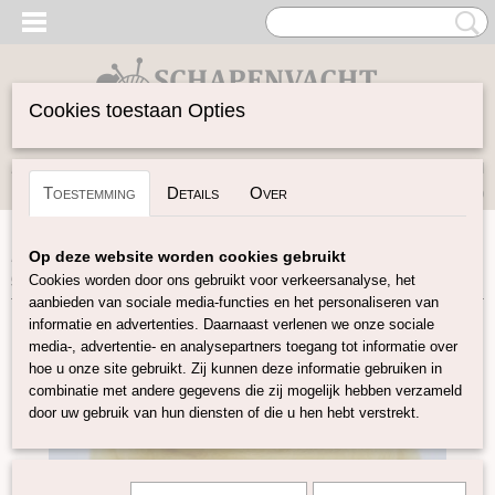
Cookies toestaan Opties
Inloggen
Registreren
UW WINKELWAGEN
Toestemming
Details
Over
Geen producten
(0)
Home
>
Gekaarde Wol
>
Corriedal kaardvlies in lont
Op deze website worden cookies gebruikt
gekleurd
>
Corriedale kaardvlies in lont licht geel KL27
Cookies worden door ons gebruikt voor verkeersanalyse, het
aanbieden van sociale media-functies en het personaliseren van
informatie en advertenties. Daarnaast verlenen we onze sociale
media-, advertentie- en analysepartners toegang tot informatie over
hoe u onze site gebruikt. Zij kunnen deze informatie gebruiken in
combinatie met andere gegevens die zij mogelijk hebben verzameld
door uw gebruik van hun diensten of die u hen hebt verstrekt.