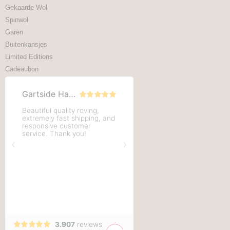
Gekaarde Wol
Spinwol
Garen
Buitenkansjes
Limited Editions
Cadeaubon