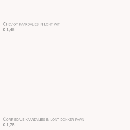
Cheviot kaardvlies in lont wit
€ 1,45
Corriedale kaardvlies in lont donker fawn
€ 1,75