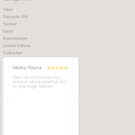
Vilten
Gekaarde Wol
Spinwol
Garen
Buitenkansjes
Limited Editions
Cadeaubon