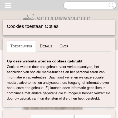
Cookies toestaan Opties
Inloggen
Registreren
UW WINKELWAGEN
Toestemming
Details
Over
Geen producten
(0)
Home
>
Gekaarde Wol
>
Kaardvlies in lont naturel
>
Op deze website worden cookies gebruikt
Gekaarde moorit bruine Shetland in lont
Cookies worden door ons gebruikt voor verkeersanalyse, het
aanbieden van sociale media-functies en het personaliseren van
informatie en advertenties. Daarnaast verlenen we onze sociale
media-, advertentie- en analysepartners toegang tot informatie over
hoe u onze site gebruikt. Zij kunnen deze informatie gebruiken in
combinatie met andere gegevens die zij mogelijk hebben verzameld
door uw gebruik van hun diensten of die u hen hebt verstrekt.