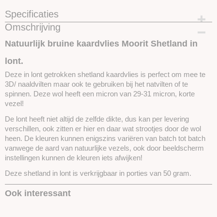
Specificaties
Omschrijving
Productcode
SKUEKN05-50 GRAM
Natuurlijk bruine kaardvlies Moorit Shetland in
lont.
Deze in lont getrokken shetland kaardvlies is perfect om mee te
3D/ naaldvilten maar ook te gebruiken bij het natvilten of te
spinnen. Deze wol heeft een micron van 29-31 micron, korte
vezel!
De lont heeft niet altijd de zelfde dikte, dus kan per levering
verschillen, ook zitten er hier en daar wat strootjes door de wol
heen. De kleuren kunnen enigszins variëren van batch tot batch
vanwege de aard van natuurlijke vezels, ook door beeldscherm
instellingen kunnen de kleuren iets afwijken!
Deze shetland in lont is verkrijgbaar in porties van 50 gram.
Ook interessant