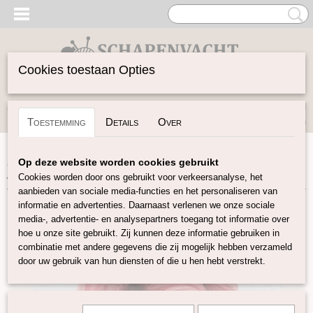
Cookies toestaan Opties
Inloggen
Registreren
UW WINKELWAGEN
Toestemming
Details
Over
Geen producten
(0)
Home
>
Spinwol
>
Kleurenset
>
Alpine Merino/Alpaca mix
>
Op deze website worden cookies gebruikt
Alpine Monte Rosa Red
Cookies worden door ons gebruikt voor verkeersanalyse, het
aanbieden van sociale media-functies en het personaliseren van
informatie en advertenties. Daarnaast verlenen we onze sociale
media-, advertentie- en analysepartners toegang tot informatie over
hoe u onze site gebruikt. Zij kunnen deze informatie gebruiken in
combinatie met andere gegevens die zij mogelijk hebben verzameld
door uw gebruik van hun diensten of die u hen hebt verstrekt.