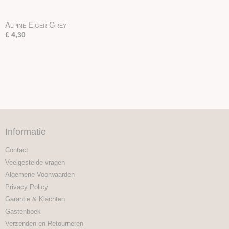
Alpine Eiger Grey
€ 4,30
Informatie
Contact
Veelgestelde vragen
Algemene Voorwaarden
Privacy Policy
Garantie & Klachten
Gastenboek
Verzenden en Retourneren