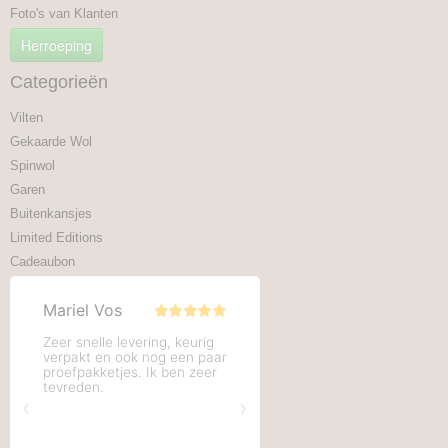
Foto's van Klanten
Herroeping
Categorieën
Vilten
Gekaarde Wol
Spinwol
Garen
Buitenkansjes
Limited Editions
Cadeaubon