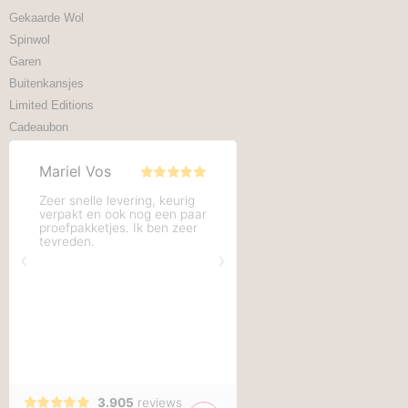
Gekaarde Wol
Spinwol
Garen
Buitenkansjes
Limited Editions
Cadeaubon