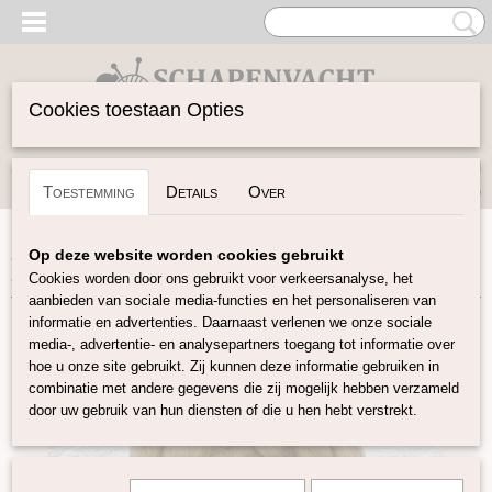
Cookies toestaan Opties
Inloggen
Registreren
UW WINKELWAGEN
Toestemming
Details
Over
Geen producten
(0)
Home
>
Spinwol
>
Lontwol Shetland gekleurd
>
Shetland
Op deze website worden cookies gebruikt
Beige S29
Cookies worden door ons gebruikt voor verkeersanalyse, het
aanbieden van sociale media-functies en het personaliseren van
informatie en advertenties. Daarnaast verlenen we onze sociale
media-, advertentie- en analysepartners toegang tot informatie over
hoe u onze site gebruikt. Zij kunnen deze informatie gebruiken in
combinatie met andere gegevens die zij mogelijk hebben verzameld
door uw gebruik van hun diensten of die u hen hebt verstrekt.