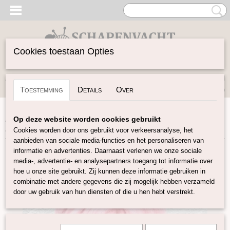
Cookies toestaan Opties
Inloggen
Registreren
UW WINKELWAGEN
Toestemming
Details
Over
Geen producten
(0)
Home
>
Spinwol
>
Lontwol Shetland gekleurd
>
Shetland
Op deze website worden cookies gebruikt
Baby-Roze S22
Cookies worden door ons gebruikt voor verkeersanalyse, het
aanbieden van sociale media-functies en het personaliseren van
informatie en advertenties. Daarnaast verlenen we onze sociale
media-, advertentie- en analysepartners toegang tot informatie over
hoe u onze site gebruikt. Zij kunnen deze informatie gebruiken in
combinatie met andere gegevens die zij mogelijk hebben verzameld
door uw gebruik van hun diensten of die u hen hebt verstrekt.