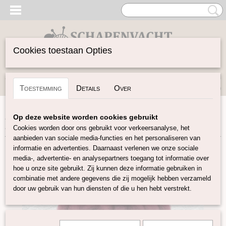
Cookies toestaan Opties
Inloggen
Registreren
UW WINKELWAGEN
Toestemming
Details
Over
Geen producten
(0)
Home
>
Spinwol
>
Lontwol Shetland gekleurd
>
Shetland
Op deze website worden cookies gebruikt
Bordeaux S20
Cookies worden door ons gebruikt voor verkeersanalyse, het
aanbieden van sociale media-functies en het personaliseren van
informatie en advertenties. Daarnaast verlenen we onze sociale
media-, advertentie- en analysepartners toegang tot informatie over
hoe u onze site gebruikt. Zij kunnen deze informatie gebruiken in
combinatie met andere gegevens die zij mogelijk hebben verzameld
door uw gebruik van hun diensten of die u hen hebt verstrekt.