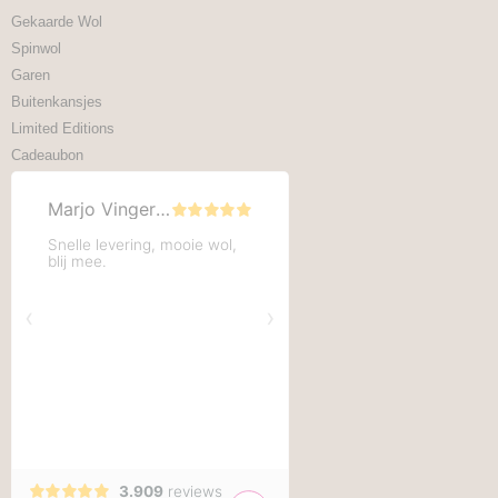
Gekaarde Wol
Spinwol
Garen
Buitenkansjes
Limited Editions
Cadeaubon