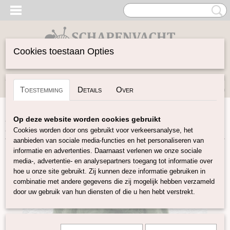
Cookies toestaan Opties
Inloggen
Registreren
UW WINKELWAGEN
Toestemming
Details
Over
Geen producten
(0)
Home
>
Spinwol
>
Lontwol Shetland gekleurd
>
Shetland
Op deze website worden cookies gebruikt
Legergroen S08
Cookies worden door ons gebruikt voor verkeersanalyse, het
aanbieden van sociale media-functies en het personaliseren van
informatie en advertenties. Daarnaast verlenen we onze sociale
media-, advertentie- en analysepartners toegang tot informatie over
hoe u onze site gebruikt. Zij kunnen deze informatie gebruiken in
combinatie met andere gegevens die zij mogelijk hebben verzameld
door uw gebruik van hun diensten of die u hen hebt verstrekt.