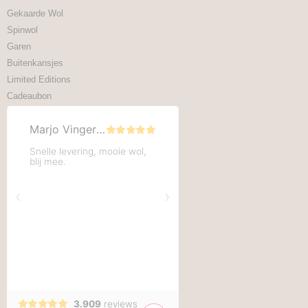
Gekaarde Wol
Spinwol
Garen
Buitenkansjes
Limited Editions
Cadeaubon