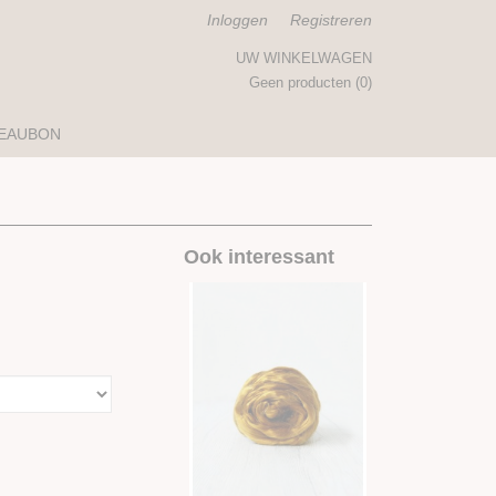
Inloggen
Registreren
UW WINKELWAGEN
Geen producten
(0)
EAUBON
Ook interessant