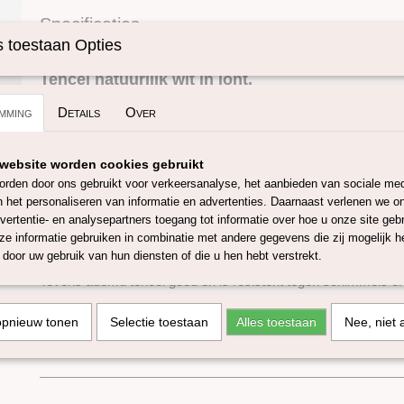
Specificaties
 toestaan Opties
Omschrijving
Productcode
SKUIT-50gram
Tencel natuurlijk wit in lont.
mming
Details
Over
Tencel ( Lyocell) wordt beschouwd als een mileuvriendelijk pr
eucalyptushout ( uit beheerde duurzame bossen) waardoor he
website worden cookies gebruikt
afbreekbaar is. Bovendien zorgt het productieproces (gesloten
rden door ons gebruikt voor verkeersanalyse, het aanbieden van sociale med
99% van de oplosmiddelen kan worden hergebruikt, minder en
n het personaliseren van informatie en advertenties. Daarnaast verlenen we o
water wordt verbruikt.
vertentie- en analysepartners toegang tot informatie over hoe u onze site gebru
Tencel is een sterke zachte, soepele vezel, waardoor het aanvoe
e informatie gebruiken in combinatie met andere gegevens die zij mogelijk 
gebruiken bij het vilten, spinnen en weven.
door uw gebruik van hun diensten of die u hen hebt verstrekt.
Tevens ademd tencel goed en is resistent tegen schimmels en 
Deze tencel is verkrijgbaar in 50 gram en 100 gram. De lontle
opnieuw tonen
Selectie toestaan
Alles toestaan
Nee, niet 
meter per 100 gram.