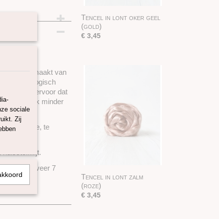
Tencel in lont oker geel
(gold)
€ 3,45
oduct, is gemaakt van
t 100% biologisch
 kringloop) ervoor dat
ia-
ergie en ook minder
nze sociale
ikt. Zij
lt als zijde, te
hebben
huisstofmijt.
ngte is ongeveer 7
akkoord
Tencel in lont zalm
(roze)
€ 3,45